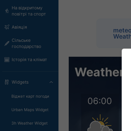
На відкритому
повітрі та спорт
Авіяція
meteo
Weath
Сільське
господарство
Історія та клімат
Widgets
Віджет карт погоди
Urban Maps Widget
3h Weather Widget