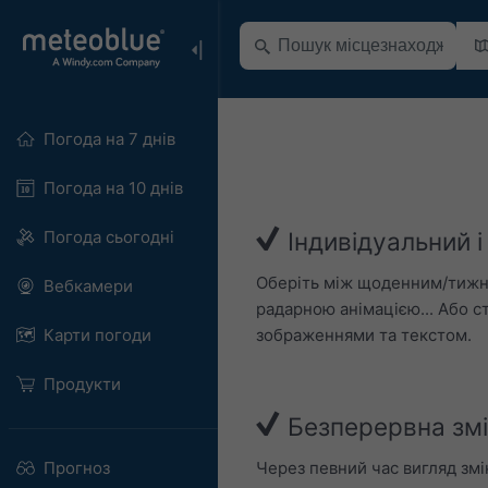
Погода на 7 днів
Погода на 10 днів
Погода сьогодні
Індивідуальний 
Оберіть між щоденним/тижн
Вебкамери
радарною анімацією... Або с
зображеннями та текстом.
Карти погоди
Продукти
Безперервна змі
Через певний час вигляд змі
Прогноз