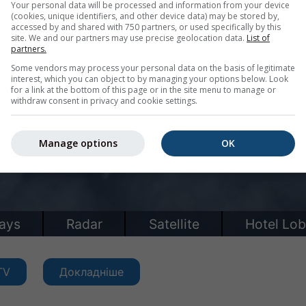
Your personal data will be processed and information from your device
(cookies, unique identifiers, and other device data) may be stored by,
accessed by and shared with 750 partners, or used specifically by this
site. We and our partners may use precise geolocation data.
List of
partners.
Some vendors may process your personal data on the basis of legitimate
interest, which you can object to by managing your options below. Look
for a link at the bottom of this page or in the site menu to manage or
withdraw consent in privacy and cookie settings.
Manage options
OK
TV
Докладніше