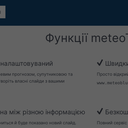
Функції meteo
і налаштовуваний
Швидки
евим прогнозом, супутниковою та
Просто відкри
творіть власні слайди з вашими
www.meteoblu
на між різною інформацією
Безкош
ниться й буде показано новий слайд.
Повний сервіс