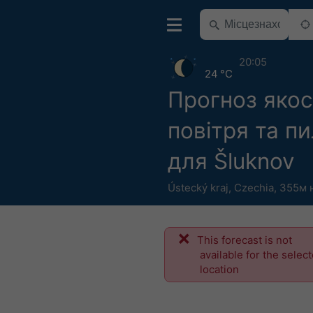
20:05
24 °C
Прогноз якос
повітря та п
для Šluknov
Ústecký kraj
,
Czechia
,
355м н
This forecast is not
available for the selec
location