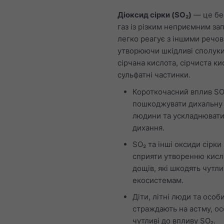
Діоксид сірки (SO₂)
— це бе
газ із різким неприємним зап
легко реагує з іншими речо
утворюючи шкідливі сполуки,
сірчана кислота, сірчиста ки
сульфатні частинки.
Короткочасний вплив S
пошкоджувати дихальну
людини та ускладнюват
дихання.
SO₂ та інші оксиди сірк
сприяти утворенню кисл
дощів, які шкодять чутл
екосистемам.
Діти, літні люди та особи
страждають на астму, о
чутливі до впливу SO₂.