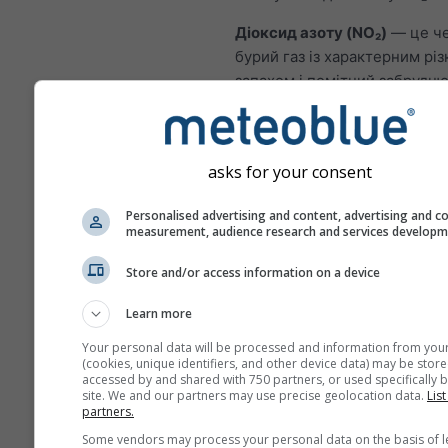
Діоксид азоту (NO₂)
— це ч
бурий газ із характерним різ
запахом і помітний забрудн
повітря. Основним джерелом
спалювання викопного палива
нафти й газу. Більшість NO₂ у
asks for your consent
походить із вихлопних газів
транспортних засобів. Діокси
Personalised advertising and content, advertising and c
важливим забруднювачем, о
measurement, audience research and services develop
сприяє утворенню озону, щ
суттєво впливати на здоров’
Store and/or access information on a device
NO₂ запалює слизову об
Learn more
легень і може знижуват
Your personal data will be processed and information from you
імунітет до легеневих і
(cookies, unique identifiers, and other device data) may be store
accessed by and shared with 750 partners, or used specifically b
NO₂ спричиняє проблеми,
site. We and our partners may use precise geolocation data.
List
хрипи, кашель, застуда, г
partners.
бронхіт
Some vendors may process your personal data on the basis of l