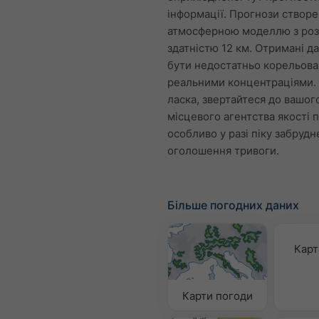
інформації. Прогнози створе
атмосферною моделлю з ро
здатністю 12 км. Отримані д
бути недостатньо корельова
реальними концентраціями.
ласка, звертайтеся до вашог
місцевого агентства якості п
особливо у разі піку забруд
оголошення тривоги.
Більше погодних даних
Карт
Карти погоди