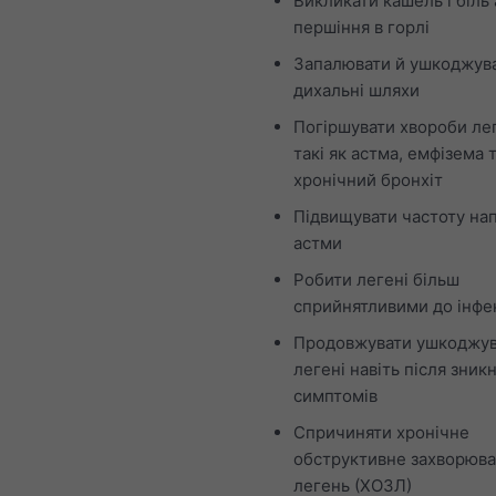
Викликати кашель і біль
першіння в горлі
Запалювати й ушкоджув
дихальні шляхи
Погіршувати хвороби ле
такі як астма, емфізема 
хронічний бронхіт
Підвищувати частоту нап
астми
Робити легені більш
сприйнятливими до інфе
Продовжувати ушкоджув
легені навіть після зник
симптомів
Спричиняти хронічне
обструктивне захворюв
легень (ХОЗЛ)