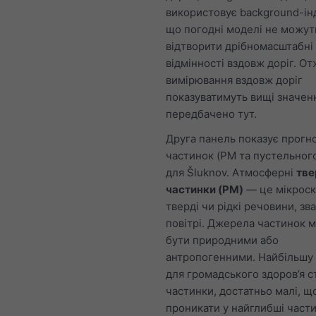
використовує background-ін
що погодні моделі не можут
відтворити дрібномасштабні
відмінності вздовж доріг. От
вимірювання вздовж доріг
показуватимуть вищі значенн
передбачено тут.
Друга панель показує прогн
частинок (PM та пустельног
для Šluknov. Атмосферні
тве
частинки (PM)
— це мікроск
тверді чи рідкі речовини, зв
повітрі. Джерела частинок 
бути природними або
антропогенними. Найбільшу 
для громадського здоров’я с
частинки, достатньо малі, щ
проникати у найглибші част