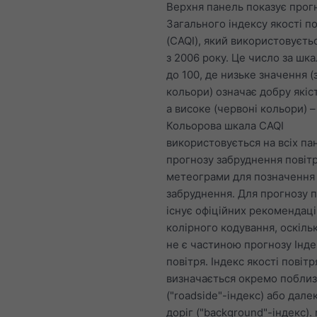
Верхня панель показує прог
Загального індексу якості по
(CAQI), який використовуєтьс
з 2006 року. Це число за шка
до 100, де низьке значення (
кольори) означає добру якіст
а високе (червоні кольори) –
Кольорова шкала CAQI
використовується на всіх па
прогнозу забруднення повіт
метеограми для позначення 
забруднення. Для прогнозу 
існує офіційних рекомендац
колірного кодування, оскіль
не є частиною прогнозу Інде
повітря. Індекс якості повітр
визначається окремо поблиз
("roadside"-індекс) або далек
доріг ("background"-індекс).