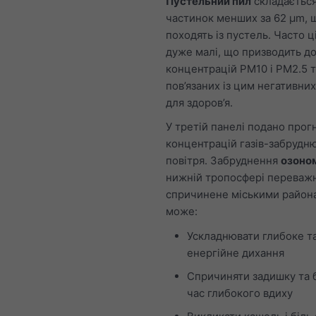
Пустельний пил
складається
частинок менших за 62 μm, 
походять із пустель. Часто ц
дуже малі, що призводить д
концентрацій PM10 і PM2.5 т
пов’язаних із цим негативних
для здоров’я.
У третій панелі подано прог
концентрацій газів-забрудн
повітря. Забруднення
озоном
нижній тропосфері переваж
спричинене міськими район
може:
Ускладнювати глибоке т
енергійне дихання
Спричиняти задишку та б
час глибокого вдиху