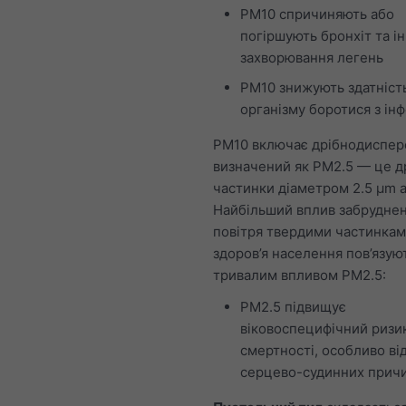
PM10 спричиняють або
погіршують бронхіт та ін
захворювання легень
PM10 знижують здатніст
організму боротися з ін
PM10 включає дрібнодиспер
визначений як PM2.5 — це д
частинки діаметром 2.5 μm 
Найбільший вплив забрудне
повітря твердими частинкам
здоров’я населення пов’язуют
тривалим впливом PM2.5:
PM2.5 підвищує
віковоспецифічний ризи
смертності, особливо ві
серцево-судинних причи