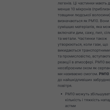
легенів. Ці частинки мають 
менше 10 мікронів (приблизн
товщини людської волосини)
визначаються як PM10. Вони
сумішшю матеріалів, яка мо
включати дим, сажу, пил, сіл
та метали. Частинки також
утворюються, коли гази, що
викидаються транспортними
та промисловістю, вступають
реакції в атмосфері. PM10 в
неозброєним оком як серпан
ми називаємо смогом.
PM10
до найшкідливіших забрудню
повітря.
PM10 можуть збільшува
кількість і тяжкість напа
астми