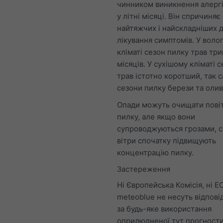
чинником виникнення алергі
у літні місяці. Він спричиняє 
найтяжчих і найскладніших 
лікування симптомів. У воло
кліматі сезон пилку трав три
місяців. У сухішому кліматі 
трав істотно коротший, так с
сезони пилку берези та олив
Опади можуть очищати повіт
пилку, але якщо вони
супроводжуються грозами, с
вітри спочатку підвищують
концентрацію пилку.
Застереження
Ні Європейська Комісія, ні E
meteoblue не несуть відпові
за будь-яке використання
оприлюдненої тут прогност