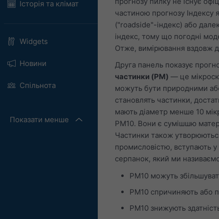
прогнозу пилку не існує офі
Історія та клімат
частиною прогнозу Індексу я
("roadside"-індекс) або дале
індекс, тому що погодні мод
Widgets
Отже, вимірювання вздовж до
Новини
Друга панель показує прогно
частинки (PM)
— це мікроско
Спільнота
можуть бути природними або
становлять частинки, достат
мають діаметр менше 10 мікр
Показати менше
PM10. Вони є сумішшю матері
Частинки також утворюються
промисловістю, вступають у 
серпанок, який ми називаєм
PM10 можуть збільшувати
PM10 спричиняють або п
PM10 знижують здатність