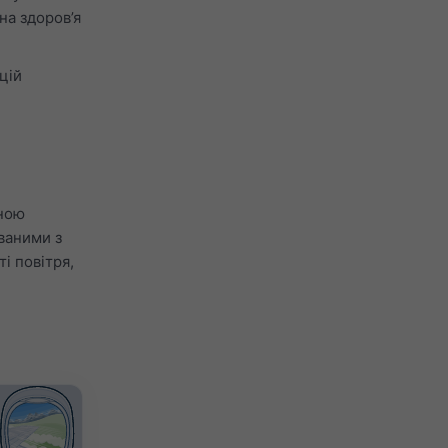
на здоров’я
цій
рною
ваними з
і повітря,