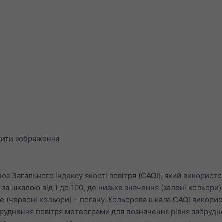
ити зображення
оз Загального індексу якості повітря (CAQI), який використо
 за шкалою від 1 до 100, де низьке значення (зелені кольори)
оке (червоні кольори) – погану. Кольорова шкала CAQI викори
бруднення повітря метеограми для позначення рівня забрудн