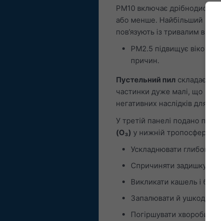
PM10 включає дрібнодисперс
або менше. Найбільший впли
пов’язують із тривалим впли
PM2.5 підвищує віковос
причин.
Пустельний пил
складається
частинки дуже малі, що приз
негативних наслідків для здо
У третій панелі подано прог
(O₃)
у нижній тропосфері пе
Ускладнювати глибоке т
Спричиняти задишку та б
Викликати кашель і біль 
Запалювати й ушкоджува
Погіршувати хвороби лег