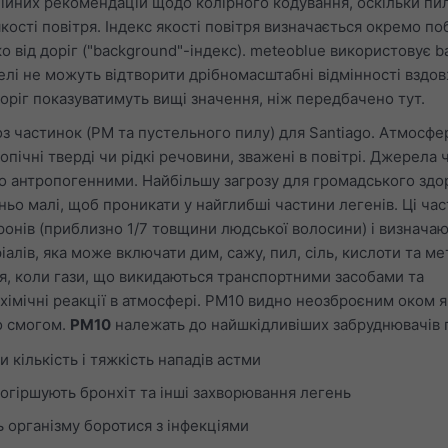
ційних рекомендацій щодо колірного кодування, оскільки пил
кості повітря. Індекс якості повітря визначається окремо по
ко від доріг ("background"-індекс). meteoblue використовує 
елі не можуть відтворити дрібномасштабні відмінності вздов
ріг показуватимуть вищі значення, ніж передбачено тут.
з частинок (PM та пустельного пилу) для Santiago. Атмосфе
пічні тверді чи рідкі речовини, зважені в повітрі. Джерела 
 антропогенними. Найбільшу загрозу для громадського здор
ньо малі, щоб проникати у найглибші частини легенів. Ці ча
онів (приблизно 1/7 товщини людської волосини) і визначаю
алів, яка може включати дим, сажу, пил, сіль, кислоти та ме
, коли гази, що викидаються транспортними засобами та
хімічні реакції в атмосфері. PM10 видно неозброєним оком я
о смогом.
PM10
належать до найшкідливіших забруднювачів п
 кількість і тяжкість нападів астми
огіршують бронхіт та інші захворювання легень
 організму боротися з інфекціями