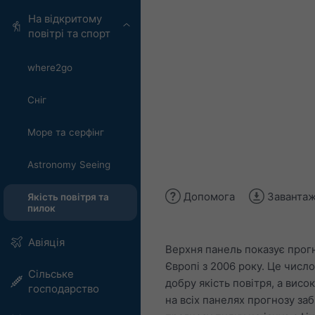
На відкритому
повітрі та спорт
where2go
Сніг
Море та серфінг
Astronomy Seeing
Допомога
Завантаж
Якість повітря та
пилок
Авіяція
Верхня панель показує прогн
Європі з 2006 року. Це число
Сільське
добру якість повітря, а вис
господарство
на всіх панелях прогнозу за