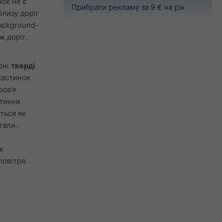
ок не є
Прибрати рекламу за 9 € на рік
близу доріг
background-
ж доріг.
рні
тверді
частинок
ов’я
стинки
ться як
тали.
к
овітря.