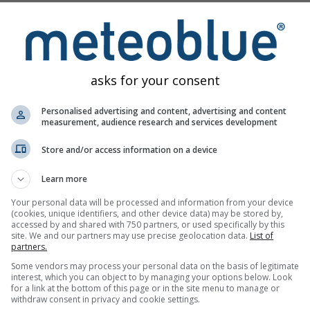
ний пил, визначений як PM2.5 — це дрібні частинки діамет
в забруднення повітря твердими частинками на здоров’я на
вом PM2.5:
пецифічний ризик смертності, особливо від серцево-судинни
asks for your consent
Personalised advertising and content, advertising and content
 з частинок менших за 62 μm, що походять із пустель. Часто 
measurement, audience research and services development
водить до високих концентрацій PM10 і PM2.5 та всіх пов’яза
ров’я.
Store and/or access information on a device
нози концентрацій газів-забруднювачів повітря. Забрудненн
Learn more
реважно спричинене міськими районами. Озон може:
Your personal data will be processed and information from your device
а енергійне дихання
(cookies, unique identifiers, and other device data) may be stored by,
accessed by and shared with 750 partners, or used specifically by this
іль під час глибокого вдиху
site. We and our partners may use precise geolocation data.
List of
partners.
або першіння в горлі
Some vendors may process your personal data on the basis of legitimate
interest, which you can object to by managing your options below. Look
ти дихальні шляхи
for a link at the bottom of this page or in the site menu to manage or
withdraw consent in privacy and cookie settings.
ень, такі як астма, емфізема та хронічний бронхіт