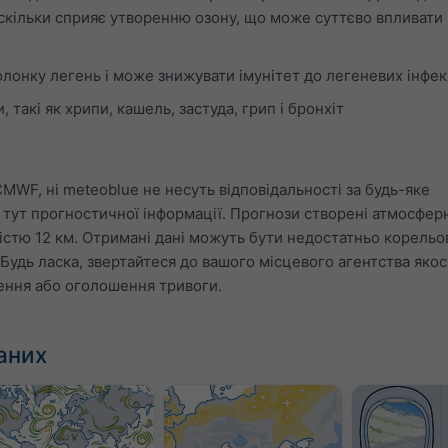
кільки сприяє утворенню озону, що може суттєво впливати 
лонку легень і може знижувати імунітет до легеневих інфек
такі як хрипи, кашель, застуда, грип і бронхіт
CMWF, ні meteoblue не несуть відповідальності за будь-яке
тут прогностичної інформації. Прогнози створені атмосфе
істю 12 км. Отримані дані можуть бути недостатньо корельо
удь ласка, звертайтеся до вашого місцевого агентства якост
нення або оголошення тривоги.
аних