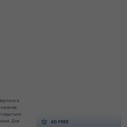
вується в
 означає
стовується
ення. Для
AD FREE