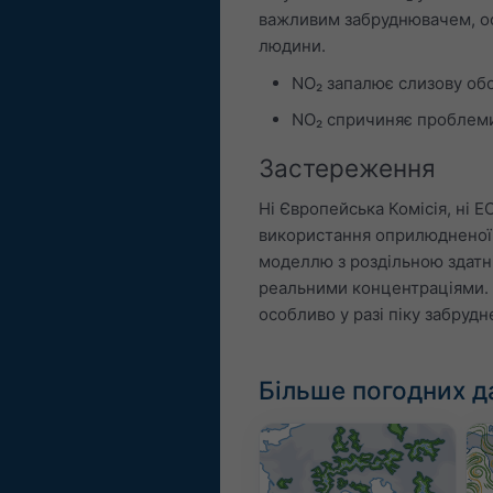
важливим забруднювачем, ос
людини.
NO₂ запалює слизову обо
NO₂ спричиняє проблеми, 
Застереження
Ні Європейська Комісія, ні E
використання оприлюдненої 
моделлю з роздільною здатн
реальними концентраціями. Б
особливо у разі піку забруд
Більше погодних д