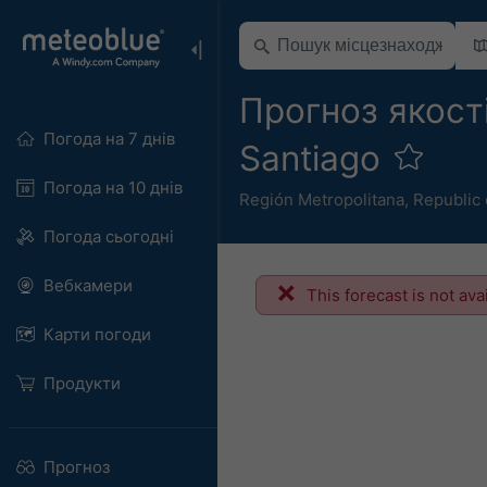
Прогноз якості
Погода на 7 днів
Santiago
Погода на 10 днів
Región Metropolitana
,
Republic 
Погода сьогодні
Вебкамери
This forecast is not ava
Карти погоди
Продукти
Прогноз