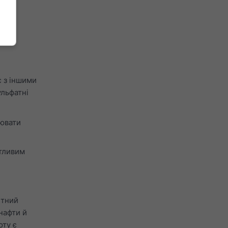
є з іншими
ульфатні
ювати
утливим
ітний
нафти й
оту є