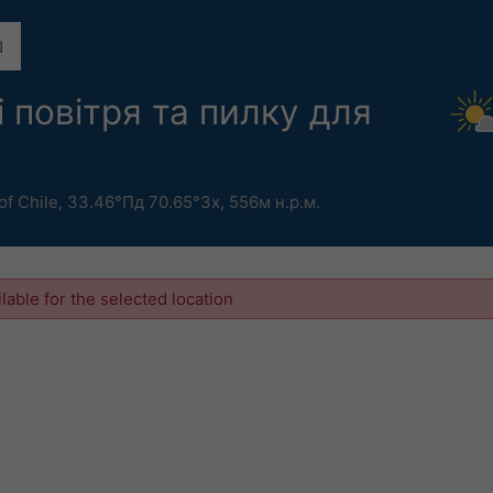
 повітря та пилку для
of Chile
,
33.46°Пд 70.65°Зх,
556м н.р.м.
ilable for the selected location