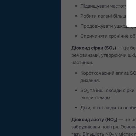
Підвищувати частоту нап
Робити легені більш спр
Продовжувати ушкоджува
Спричиняти хронічне об
Діоксид сірки (SO₂)
— це без
речовинами, утворюючи шкідл
частинки.
Короткочасний вплив SO
дихання.
SO₂ та інші оксиди сірк
екосистемам.
Діти, літні люди та особ
Діоксид азоту (NO₂)
— це че
забруднювач повітря. Основ
газу. Більшість NO₂ у містах