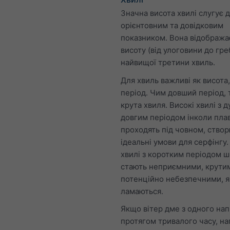
Значна висота хвилі слугує 
орієнтовним та довідковим
показником. Вона відображ
висоту (від улоговини до гре
найвищої третини хвиль.
Для хвиль важливі як висота, 
період. Чим довший період,
крута хвиля. Високі хвилі з 
довгим періодом інколи пла
проходять під човном, ство
ідеальні умови для серфінгу.
хвилі з коротким періодом 
стають неприємними, крути
потенційно небезпечними, 
ламаються.
Якщо вітер дме з одного на
протягом тривалого часу, н