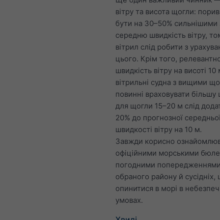
вітру та висота щогли: пори
бути на 30–50% сильнішими 
середню швидкість вітру, то
вітрил слід робити з урахув
цього. Крім того, релевантн
швидкість вітру на висоті 10 
вітрильні судна з вищими щ
повинні враховувати більшу 
для щогли 15–20 м слід дода
20% до прогнозної середньо
швидкості вітру на 10 м.
Завжди корисно ознайомлюв
офіційними морськими бюле
погодними попередженнями
обраного району й сусідніх,
опинитися в морі в небезпе
умовах.
Хвилі