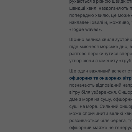
рухаються з різною швидкіс
швидші хвилі наздоганяють 
попередню хвилю, це може 
накладені хвилі й, можливо, 
«rogue waves».
Щойно велика хвиля зустріча
піднімаючеся морське дно, 
раптово перекинутися впере
утворюючи знамениту «труб
Ще один важливий аспект с
офшорних та оншорних вітр
позначають відповідний нап
вітру біля узбережжя. Оншо
дме з моря на сушу, офшорн
суші на море. Сильний оншо
може спричинити великі хви
розбиваються біля берега, то
офшорний майже не генерує