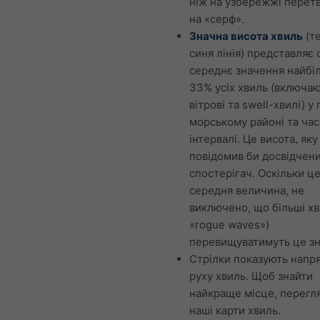
ніж на узбережжі перет
на «серф».
Значна висота хвиль
(т
синя лінія) представляє
середнє значення найбі
33% усіх хвиль (включа
вітрові та swell-хвилі) у
морському районі та ча
інтервалі. Це висота, яку
повідомив би досвідчен
спостерігач. Оскільки ц
середня величина, не
виключено, що більші хви
«rogue waves»)
перевищуватимуть це зн
Стрілки показують напр
руху хвиль. Щоб знайти
найкраще місце, перегл
наші карти хвиль.