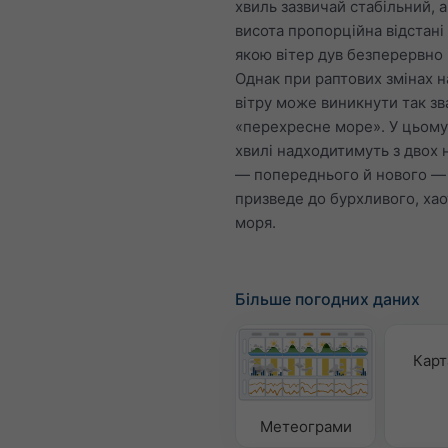
хвиль зазвичай стабільний, а
висота пропорційна відстані
якою вітер дув безперервно (
Однак при раптових змінах 
вітру може виникнути так зв
«перехресне море». У цьому
хвилі надходитимуть з двох 
— попереднього й нового —
призведе до бурхливого, ха
моря.
Більше погодних даних
Карт
Метеограми