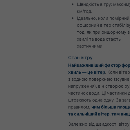
Швидкість вітру: максим
км/год.
Ідеально, коли помірний
офшорний вітер стабілізу
тоді як при оншорному в
хвилі та вода стають
хаотичними.
Стан вітру
Найважливіший фактор фо
хвиль — це вітер
. Коли віте
з водною поверхнею (зсувне
напруження), він створює ру
частинок води. Ці частинки 
штовхають одна одну. За за
правилом,
чим більша площ
та сильніший вітер, тим вищ
Залежно від швидкості вітру