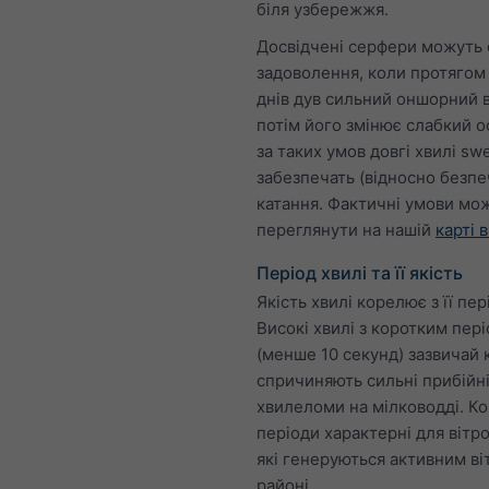
біля узбережжя.
Досвідчені серфери можуть
задоволення, коли протягом 
днів дув сильний оншорний в
потім його змінює слабкий 
за таких умов довгі хвилі swe
забезпечать (відносно безпе
катання. Фактичні умови мо
переглянути на нашій
карті в
Період хвилі та її якість
Якість хвилі корелює з її пер
Високі хвилі з коротким пер
(менше 10 секунд) зазвичай к
спричиняють сильні прибійн
хвилеломи на мілководді. Ко
періоди характерні для вітро
які генеруються активним ві
районі.