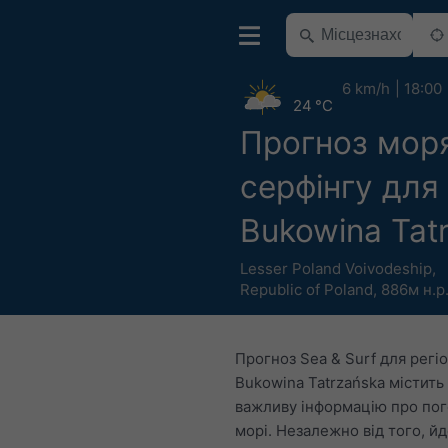
6 km/h
18:00
24 °C
Прогноз моря
серфінгу для
Bukowina Tat
Lesser Poland Voivodeship
,
Republic of Poland
,
886м н.р
Прогноз Sea & Surf для регі
Bukowina Tatrzańska містить
важливу інформацію про пог
морі. Незалежно від того, й