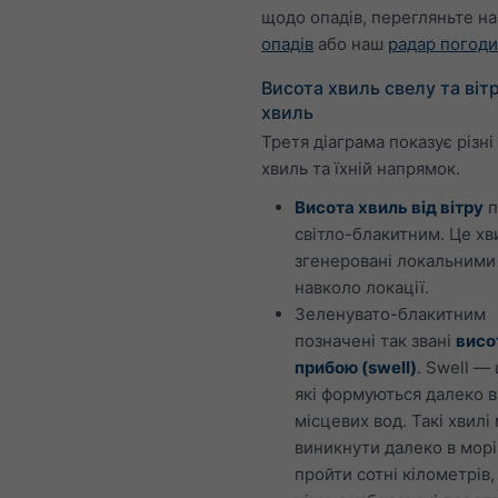
щодо опадів, перегляньте н
опадів
або наш
радар погоди
Висота хвиль свелу та віт
хвиль
Третя діаграма показує різні
хвиль та їхній напрямок.
Висота хвиль від вітру
п
світло-блакитним. Це хви
згенеровані локальними
навколо локації.
Зеленувато-блакитним
позначені так звані
висо
прибою (swell)
. Swell — 
які формуються далеко в
місцевих вод. Такі хвилі
виникнути далеко в морі
пройти сотні кілометрів