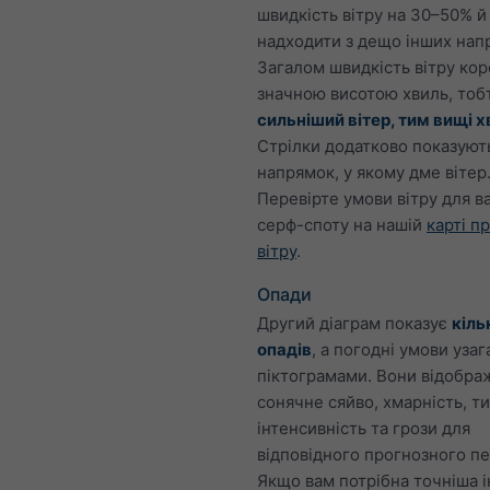
швидкість вітру на 30–50% й 
надходити з дещо інших напр
Загалом швидкість вітру кор
значною висотою хвиль, то
сильніший вітер, тим вищі х
Стрілки додатково показуют
напрямок, у якому дме вітер
Перевірте умови вітру для в
серф-споту на нашій
карті п
вітру
.
Опади
Другий діаграм показує
кіль
опадів
, а погодні умови уза
піктограмами. Вони відобра
сонячне сяйво, хмарність, ти
інтенсивність та грози для
відповідного прогнозного пе
Якщо вам потрібна точніша 