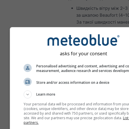
Швидкість вітру між 2–3
за шкалою Beaufort (4–10
За такої швидкості мане
виконуються легко, а п
прощаються.
Значна висота хвиль: від
asks for your consent
Ідеальні умови для досвідче
моряків:
Personalised advertising and content, advertising and c
Швидкість вітру між 4–5
measurement, audience research and services develop
за шкалою Beaufort (10–
Store and/or access information on a device
вузол). За такої швидкос
маневри вимагають біл
Learn more
зусиль і кращої координа
Your personal data will be processed and information from you
уникнути пошкоджень та
(cookies, unique identifiers, and other device data) may be store
Значна висота хвиль: від
accessed by and shared with 750 partners, or used specifically b
site. We and our partners may use precise geolocation data.
List
метрів; за певних умов х
partners.
можуть ламатися.