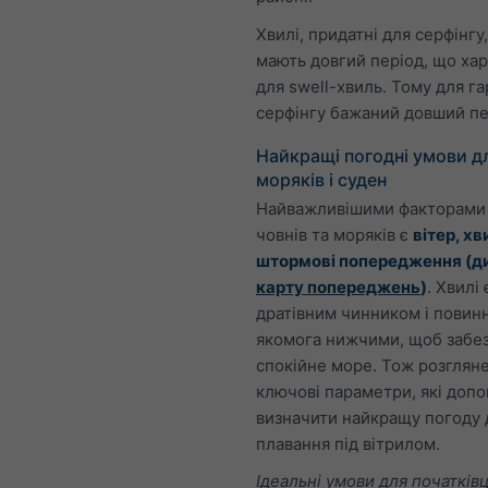
Хвилі, придатні для серфінгу
мають довгий період, що ха
для swell-хвиль. Тому для г
серфінгу бажаний довший пе
Найкращі погодні умови д
моряків і суден
Найважливішими факторами
човнів та моряків є
вітер, хв
штормові попередження (ди
карту попереджень
)
. Хвилі 
дратівним чинником і повинн
якомога нижчими, щоб забе
спокійне море. Тож розглян
ключові параметри, які доп
визначити найкращу погоду 
плавання під вітрилом.
Ідеальні умови для початківц