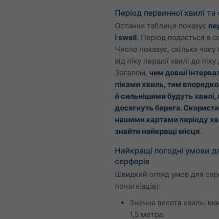
Період первинної хвилі та
Остання таблиця показує
пе
і swell
. Період подається в с
Число показує, скільки часу
від піку першої хвилі до піку 
Загалом,
чим довші інтерва
піками хвиль, тим впорядк
й сильнішими будуть хвилі,
досягнуть берега. Скорист
нашими
картами періоду х
знайти найкращі місця
.
Найкращі погодні умови д
серферів
Швидкий огляд умов для серф
початківців):
Значна висота хвиль: м
1,5 метра.