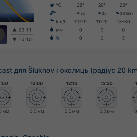
°C
28°
28°
28°
Зх
Зх
ЗхПнЗх
km/h
10-29
11-29
13-30
▲
23:11
мм
0
0
0
%
0
0
5
▼
15:10
ast для Šluknov і околиць (радіус 20 k
1:50
12:00
12:10
12:20
0 мм
0.0 мм
0.0 мм
0.0 мм
0