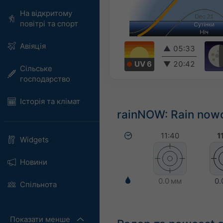
На відкритому
повітрі та спорт
Авіяція
▲
05:33
UV 6
▼
20:42
Сільське
господарство
Історія та клімат
rainNOW: Rain nowc
11:40
1
Widgets
Новини
0.0 мм
0.
Спільнота
Показати менше