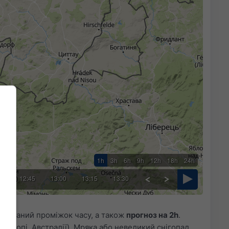
1h
3h
6h
9h
12h
18h
24h
30
12:45
13:00
13:15
13:30
вибраний проміжок часу, а також
прогноз на 2h
.
Європі, Австралії). Мряка або невеликий снігопад