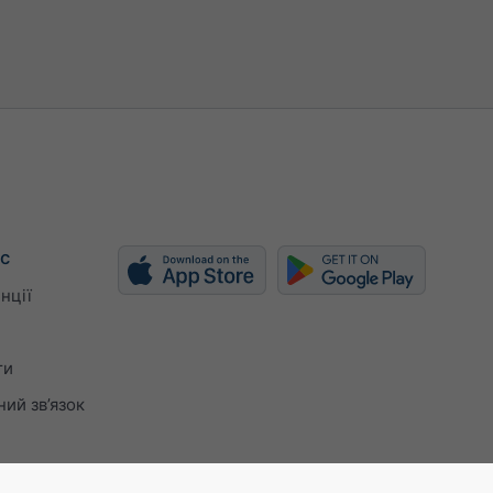
с
нції
ти
ий зв’язок