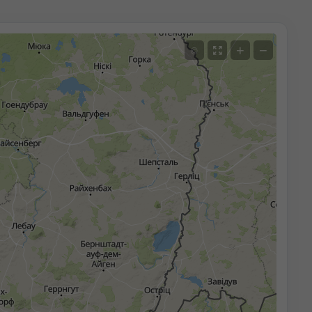
+
−
©