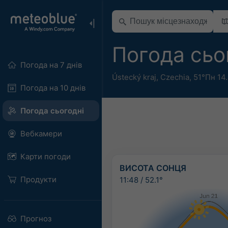
Погода сьо
Погода на 7 днів
Ústecký kraj
,
Czechia
,
51°Пн 14
Погода на 10 днів
Погода сьогодні
Вебкамери
Карти погоди
ВИСОТА СОНЦЯ
Продукти
11:48
/
52.1°
Прогноз