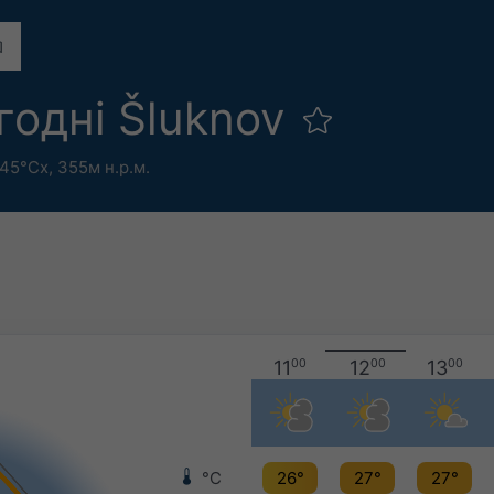
годні Šluknov
.45°Сх,
355м н.р.м.
11
00
12
00
13
00
°C
26°
27°
27°