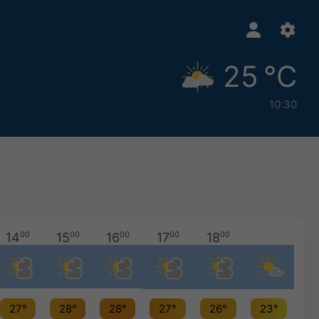
25 °C
10:30
14
00
15
00
16
00
17
00
18
00
27°
28°
28°
27°
26°
23°