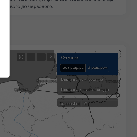
рюзового до червоного.
+
−
Супутник
Без радара
З радаром
Виміряна температура
Виміряна кількість опадів
Screenshot
©