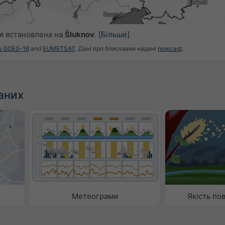
я встановлена на
Šluknov
.
[Більше]
es GOES-16
and
EUMETSAT
. Дані про блискавки надані
nowcast
.
аних
Метеограми
Якість пов