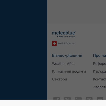
Бізнес-рішення
Про на
Weather APIs
Рефере
Кліматичні послуги
Карʼєра
Сектори
Контак
Зворотн