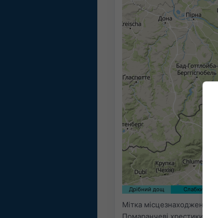
Дрібний дощ
Слабкий
Мітка місцезнаходження вс
Помаранчеві хрестики поз