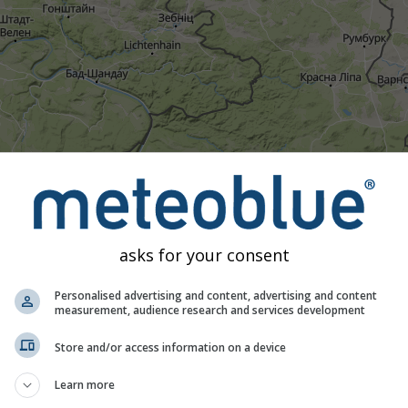
asks for your consent
Personalised advertising and content, advertising and content
measurement, audience research and services development
10:45
11:00
11:15
11:30
11:45
12:00
12:15
12:
Store and/or access information on a device
Помірний
Сильний
Дуже сильний
Град
тановлена на Šluknov. Ця анімація показує
радар опадів
за 
Learn more
начають блискавки. Дані надані
nowcast.de
(доступно у США, 