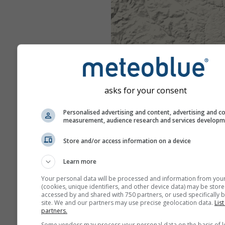
asks for your consent
Personalised advertising and content, advertising and c
measurement, audience research and services develop
Store and/or access information on a device
Learn more
Your personal data will be processed and information from you
(cookies, unique identifiers, and other device data) may be store
accessed by and shared with 750 partners, or used specifically b
site. We and our partners may use precise geolocation data.
List
partners.
Some vendors may process your personal data on the basis of l