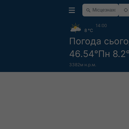
14:00
8 °C
Погода сього
46.54°Пн 8.2
3382м н.р.м.