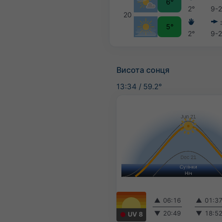
6°
2°
9-
20
5°
2°
9-
Висота сонця
13:34
/
59.2°
▲
06:16
▲
01:3
▼
20:49
▼
18:5
UV 8