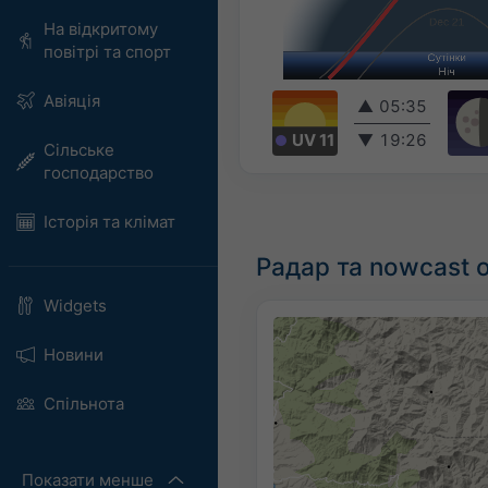
На відкритому
повітрі та спорт
Авіяція
▲
05:35
UV 11
▼
19:26
Сільське
господарство
Історія та клімат
Радар та nowcast оп
Widgets
Новини
Спільнота
Показати менше