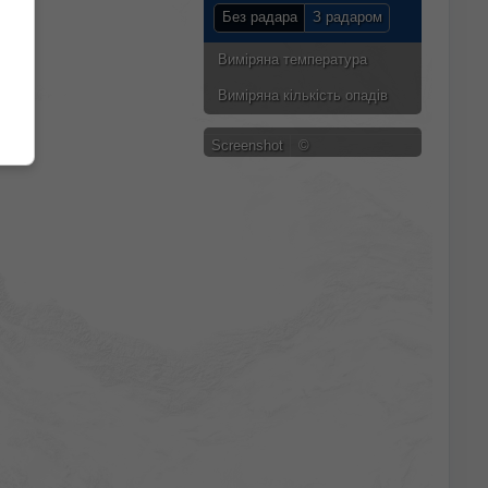
Без радара
З радаром
Виміряна температура
Виміряна кількість опадів
Screenshot
©