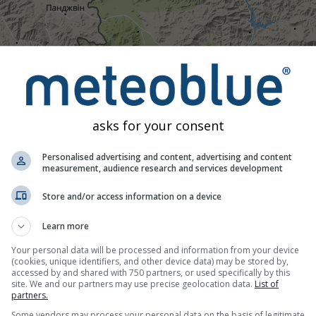
19:40
19:55
20:10
20:25
20:40
20:55
21:
asks for your consent
Помірний
Сильний
Дуже сильний
Град
становлена на Bāyder. Ця анімація показує
радар опадів
за в
Personalised advertising and content, advertising and content
начають блискавки. Дані надані
measurement, audience research and services development
nowcast.de
(доступно у США, 
для радара.
Інтенсивність опадів
позначена кольором від бі
Store and/or access information on a device
Learn more
 реальному часі, Islamic Republic of Ira
Your personal data will be processed and information from your device
(cookies, unique identifiers, and other device data) may be stored by,
accessed by and shared with 750 partners, or used specifically by this
site. We and our partners may use precise geolocation data.
List of
partners.
Some vendors may process your personal data on the basis of legitimate