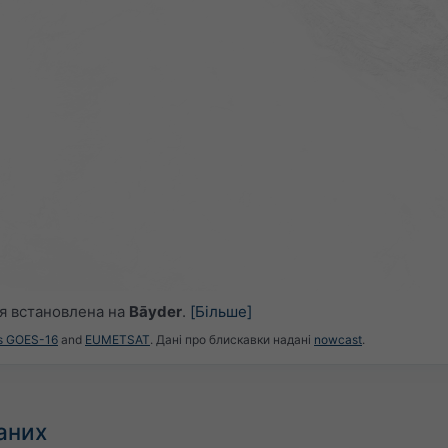
я встановлена на
Bāyder
.
[Більше]
es GOES-16
and
EUMETSAT
. Дані про блискавки надані
nowcast
.
аних