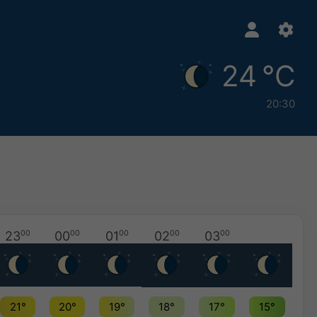
24 °C
20:30
23
00
00
00
01
00
02
00
03
00
21°
20°
19°
18°
17°
15°