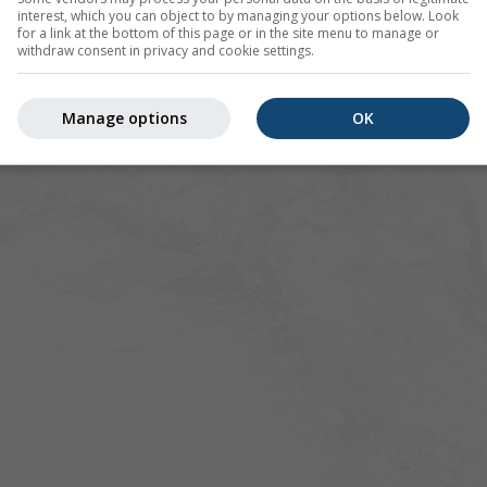
interest, which you can object to by managing your options below. Look
for a link at the bottom of this page or in the site menu to manage or
withdraw consent in privacy and cookie settings.
Manage options
OK