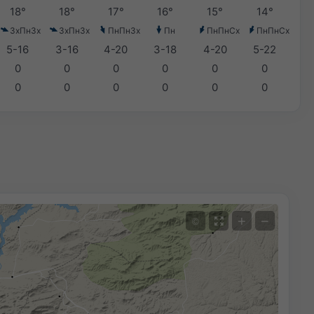
18°
18°
17°
16°
15°
14°
ЗхПнЗх
ЗхПнЗх
ПнПнЗх
Пн
ПнПнСх
ПнПнСх
5-16
3-16
4-20
3-18
4-20
5-22
0
0
0
0
0
0
0
0
0
0
0
0
+
−
©