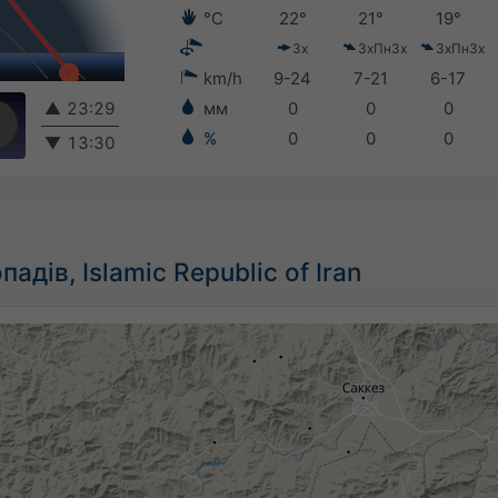
°C
22°
21°
19°
Зх
ЗхПнЗх
ЗхПнЗх
km/h
9-24
7-21
6-17
▲
23:29
мм
0
0
0
%
0
0
0
▼
13:30
адів, Islamic Republic of Iran