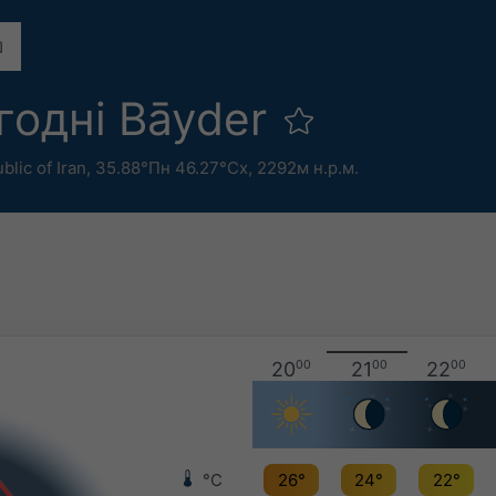
годні Bāyder
blic of Iran
,
35.88°Пн 46.27°Сх,
2292м н.р.м.
20
00
21
00
22
00
°C
26°
24°
22°