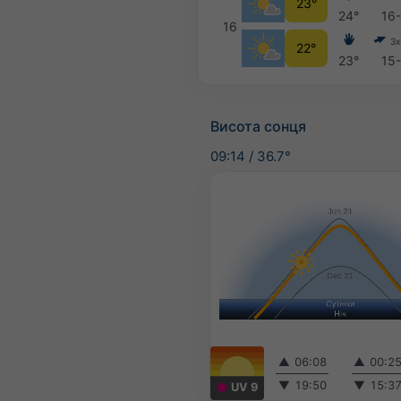
23°
24°
16
16
Зх
22°
23°
15
Висота сонця
09:14
/
36.7°
▲
06:08
▲
00:2
▼
19:50
▼
15:3
UV 9