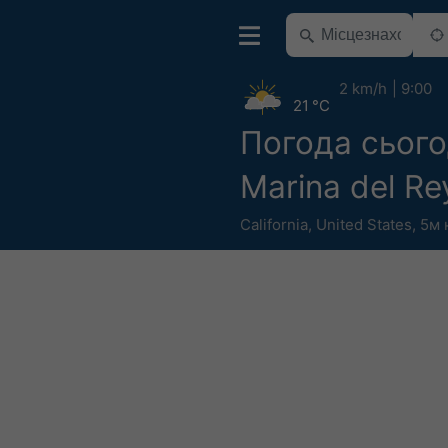
2 km/h
9:00
21 °C
Погода сього
Marina del Re
California
,
United States
,
5м 