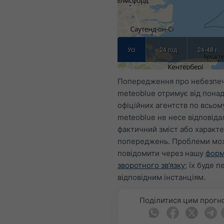
Усі
<24 год
24-48 год
Попередження про небезпеч
meteoblue отримує від понад
офіційних агентств по всьому
meteoblue не несе відповіда
фактичний зміст або характ
попереджень. Проблеми мо
повідомити через нашу
фор
зворотного зв’язку
; їх буде 
відповідним інстанціям.
Поділитися цим прогн