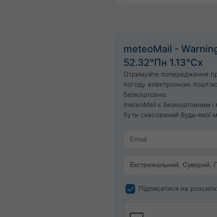
meteoMail - Warnin
52.32°Пн 1.13°Сх
Отримуйте попередження п
погоду електронною пошто
безкоштовно.
meteoMail є безкоштовним і
бути скасований будь-якої м
Підписатися на розсилк