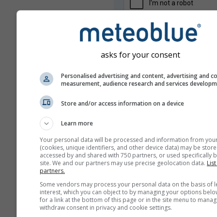
asks for your consent
Personalised advertising and content, advertising and c
measurement, audience research and services develop
Ми не передаємо вашу електро
адресу третім сторонам, як зазн
Store and/or access information on a device
нашій
політиці конфіденційності
.
Користуючись сервісами meteob
Learn more
погоджуєтесь з нашими
правил
умовами
. Ваша електронна адр
Your personal data will be processed and information from you
може використовуватися з інши
(cookies, unique identifiers, and other device data) may be store
accessed by and shared with 750 partners, or used specifically b
сервісами meteoblue.
site. We and our partners may use precise geolocation data.
List
partners.
Some vendors may process your personal data on the basis of l
interest, which you can object to by managing your options belo
Більше погодних даних
for a link at the bottom of this page or in the site menu to manag
withdraw consent in privacy and cookie settings.