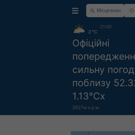
21:00
2 °C
Офіційні
попередженн
сильну погод
поблизу 52.3
1.13°Сх
2627м н.р.м.