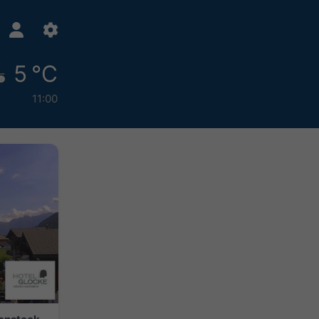
5 °C
11:00