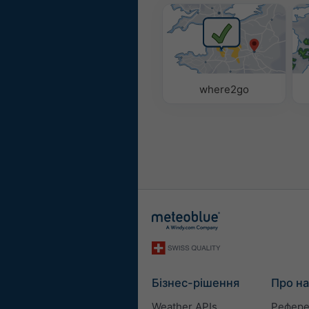
where2go
Бізнес-рішення
Про на
Weather APIs
Рефере