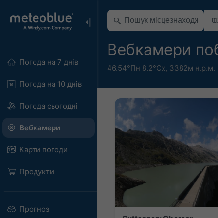
Вебкамери по
Погода на 7 днів
46.54°Пн 8.2°Сх,
3382м н.р.м.
Погода на 10 днів
Погода сьогодні
Вебкамери
Карти погоди
Продукти
Прогноз