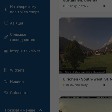
Guttannen: Oberaar
35 секунд тому
На відкритому
повітрі та спорт
Авіяція
Сільське
господарство
Історія та клімат
Widgets
Ulrichen › South-west: St. 
Новини
18 хвилин тому
Спільнота
Показати менше