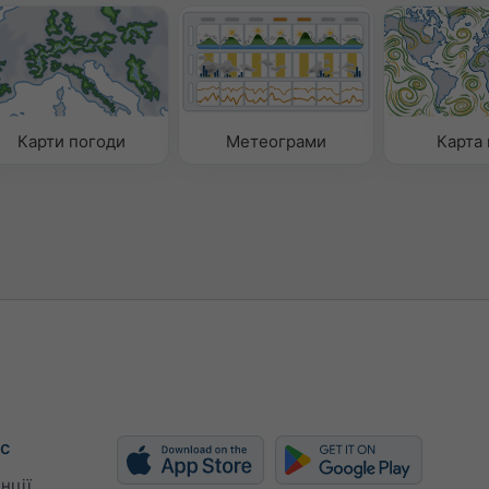
Карти погоди
Метеограми
Карта 
с
нції