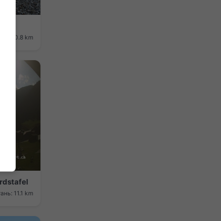
ань: 10.8 km
rdstafel
ань: 11.1 km