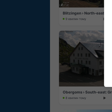
Blitzingen › North-east: Wa
9 хвилин тому
Obergoms › South-east: Gr
8 хвилин тому