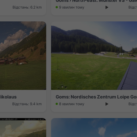
Goms › North-east: Münster VS - Ga
Відстань: 6.2 km
9 хвилин тому
Відс
Nikolaus
Goms: Nordisches Zentrum Loipe G
Відстань: 9.4 km
8 хвилин тому
Відс