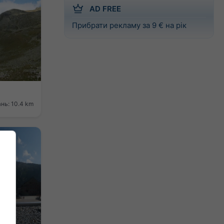
AD FREE
Прибрати рекламу за 9 € на рік
ань: 10.4 km