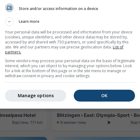
Store and/or access information on a device
llis, Schweiz
Guttannen: Hospiz
Learn more
Відстань: 10.5 km
10 хвилин тому
Відст
Your personal data will be processed and information from your device
(cookies, unique identifiers, and other device data) may be stored by,
accessed by and shared with 750 partners, or used specifically by this
site. We and our partners may use precise geolocation data.
List of
partners.
Some vendors may process your personal data on the basis of legitimate
interest, which you can object to by managing your options below. Look
for a link at the bottom of this page or in the site menu to manage or
withdraw consent in privacy and cookie settings.
Manage options
OK
imselpass Hotel
Blitzingen › East: Olympia-Sport - Bo
Відстань: 11.1 km
9 хвилин тому
Відст