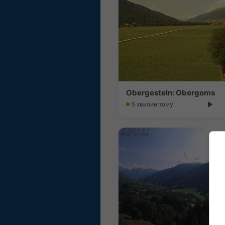
Obergesteln: Obergoms
5 хвилин тому