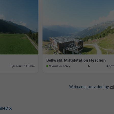
Bellwald: Mittelstation Fleschen
Відстань: 11.5 km
9 хвилин тому
Відст
Webcams provided by
w
аних