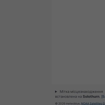
Мітка місцезнаходження
встановлена на
Solothurn
.
[Б
© 2026 meteoblue,
NOAA Satellites 