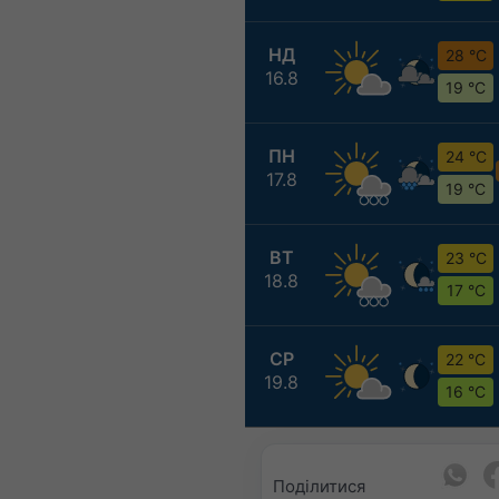
НД
28 °C
16.8
19 °C
ПН
24 °C
17.8
19 °C
ВТ
23 °C
18.8
17 °C
СР
22 °C
19.8
16 °C
Поділитися