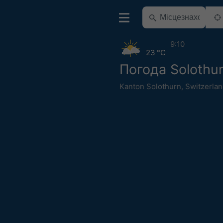
9:10
23 °C
Погода Solothu
Kanton Solothurn
,
Switzerla