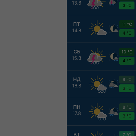
13.8
3 °C
ПТ
11 °C
14.8
4 °C
СБ
10 °C
15.8
4 °C
НД
9 °C
16.8
3 °C
ПН
8 °C
17.8
3 °C
ВТ
7 °C