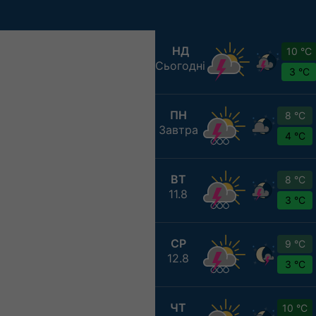
НД
10 °C
Сьогодні
3 °C
ПН
8 °C
Завтра
4 °C
ВТ
8 °C
11.8
3 °C
СР
9 °C
12.8
3 °C
ЧТ
10 °C