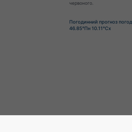
червоного.
Погодинний прогноз погод
46.85°Пн 10.11°Сх