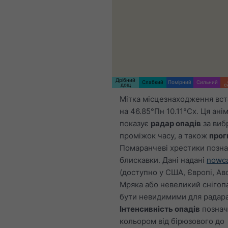
Дрібний
Слабкий
Помірний
Сильний
дощ
с
Мітка місцезнаходження вс
на 46.85°Пн 10.11°Сх. Ця ані
показує
радар опадів
за виб
проміжок часу, а також
прог
Помаранчеві хрестики позн
блискавки. Дані надані
nowca
(доступно у США, Європі, Авс
Мряка або невеликий снігоп
бути невидимими для радара
Інтенсивність опадів
познач
кольором від бірюзового до