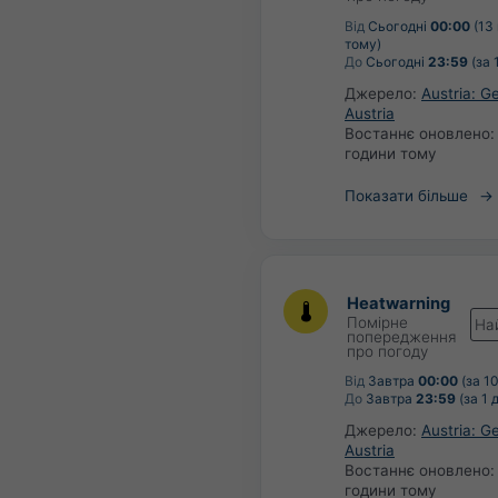
Від
Сьогодні
00:00
(13
тому)
До
Сьогодні
23:59
(за 
Джерело:
Austria: 
Austria
Востаннє оновлено
години тому
Показати більше
Heatwarning
Помірне
На
попередження
про погоду
Від
Завтра
00:00
(за 10
До
Завтра
23:59
(за 1 
Джерело:
Austria: 
Austria
Востаннє оновлено
години тому