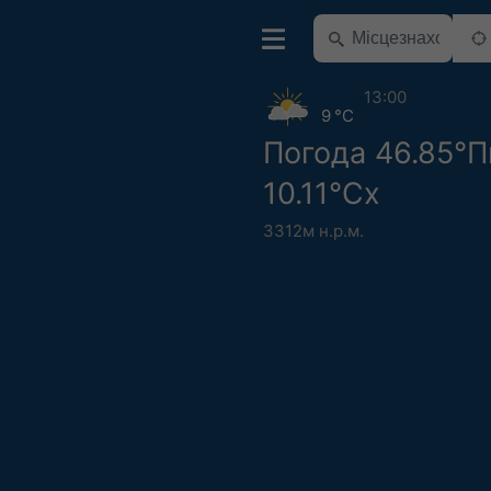
13:00
9 °C
Погода 46.85°П
10.11°Сх
3312м н.р.м.