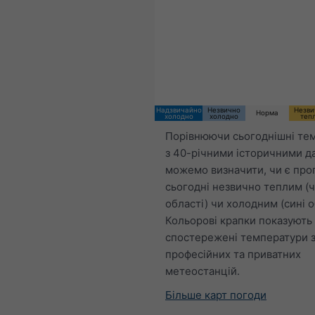
Надзвичайно
Незвично
Незви
Норма
холодно
холодно
теп
Порівнюючи сьогоднішні те
з 40-річними історичними д
можемо визначити, чи є про
сьогодні незвично теплим (
області) чи холодним (сині о
Кольорові крапки показують
спостережені температури 
професійних та приватних
метеостанцій.
Більше карт погоди