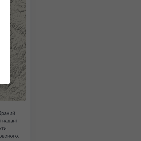
браний
 надані
ути
рвоного.