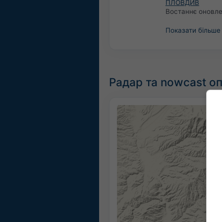
ПЛОВДИВ
Востаннє оновл
Показати більше
Радар та nowcast опа