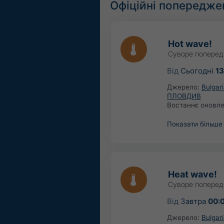
Офіційні попередже
Hot wave!
Суворе поперед
Від
Сьогодні
13
Джерело:
Bulga
ПЛОВДИВ
Востаннє оновл
Показати більше
Heat wave!
Суворе поперед
Від
Завтра
00:
Джерело:
Bulga