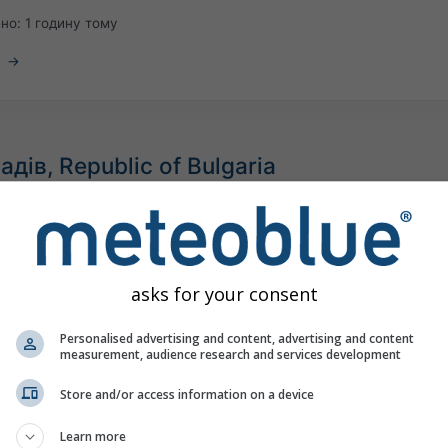
ено:
1 годину тому
дів, Republic of Bulgaria
©
asks for your consent
Personalised advertising and content, advertising and content
measurement, audience research and services development
Store and/or access information on a device
Learn more