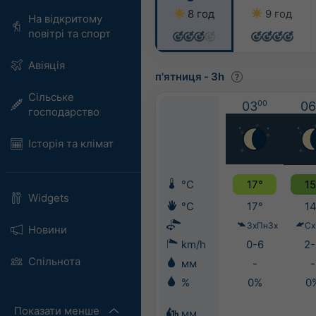
8 год
9 год
На відкритому
повітрі та спорт
Авіяція
п'ятниця
-
3h
Сільське
03
00
06
господарство
Історія та клімат
°C
17°
15
Widgets
°C
17°
14
ЗхПнЗх
Сх
Новини
km/h
0-6
2-
Спільнота
мм
-
-
%
0%
0
Показати менше
мм