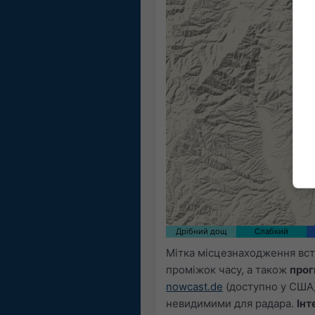
Дрібний дощ
Слабкий
Мітка місцезнаходження вст
проміжок часу, а також
прог
nowcast.de
(доступно у США,
невидимими для радара.
Інт