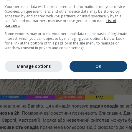
Your personal data will be processed and information from your device
(cookies, unique identifiers, and other device data) may be stored by,
accessed by and shared with 750 partners, or used specifically by this
site. We and our partners may use precise geolocation data.
List of
partners.
Some vendors may process your personal data on the basis of legitimate
interest, which you can object to by managing your options below. Look
for a link at the bottom of this page or in the site menu to manage or
withdraw consent in privacy and cookie settings.
Manage options
OK
Помірний
Сильний
Дуже сильний
Град
ановлена на Bansko. Ця анімація показує
радар опадів
за ви
ноз на 2h
. Помаранчеві хрестики позначають блискавки. Дані
 Європі, Австралії). Мряка або невеликий снігопад можуть б
енсивність опадів
позначена кольором від бірюзового до че