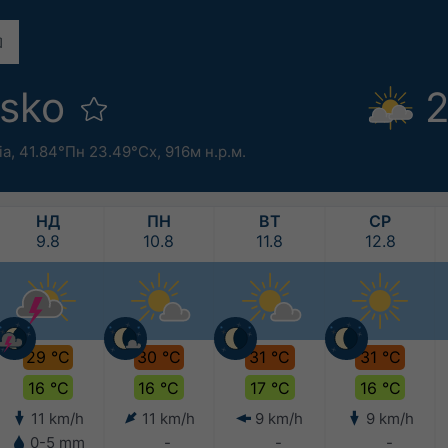
nsko
2
ia
,
41.84°Пн 23.49°Сх,
916м н.р.м.
НД
ПН
ВТ
СР
9.8
10.8
11.8
12.8
29 °C
30 °C
31 °C
31 °C
16 °C
16 °C
17 °C
16 °C
11 km/h
11 km/h
9 km/h
9 km/h
0-5 mm
-
-
-