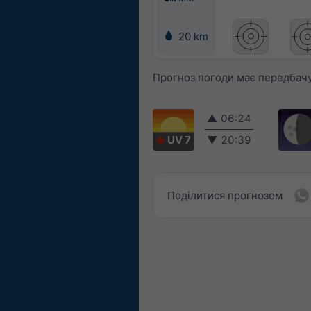
20 km
Прогноз погоди має передбачув
▲
06:24
UV 7
▼
20:39
Поділитися прогнозом