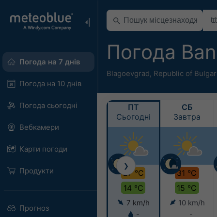
Погода Ba
Погода на 7 днів
Blagoevgrad
,
Republic of Bulgar
Погода на 10 днів
Погода сьогодні
ПТ
СБ
Сьогодні
Завтра
Вебкамери
Карти погоди
❯
Продукти
27 °C
31 °C
14 °C
15 °C
7 km/h
10 km/h
Прогноз
-
-