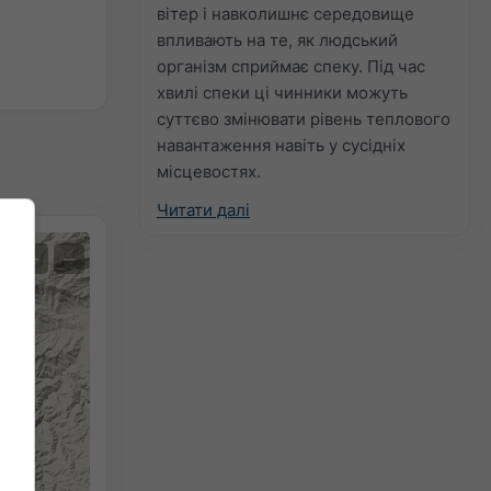
вітер і навколишнє середовище
впливають на те, як людський
організм сприймає спеку. Під час
хвилі спеки ці чинники можуть
суттєво змінювати рівень теплового
навантаження навіть у сусідніх
місцевостях.
Читати далі
+
−