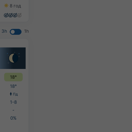
8 год
8 год
9 год
9 год
3h
1h
18°
18°
Пд
1-8
-
0%