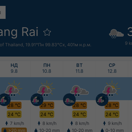
ang Rai
9 k
of Thailand
,
19.91°Пн 99.83°Сх,
401м н.р.м.
НД
ПН
ВТ
СР
9.8
10.8
11.8
12.8
28 °C
29 °C
28 °C
28 °C
24 °C
24 °C
24 °C
24 °C
7 km/h
8 km/h
8 km/h
9 km/h
>20 mm
10-20 mm
10-20 mm
0-10 mm