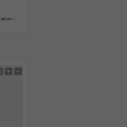
афіках:
Супутник
+
−
Без радара
З радаром
Виміряна температура
Виміряна кількість опадів
Screenshot
©