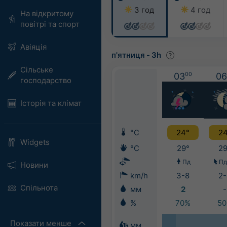
3 год
4 год
На відкритому
повітрі та спорт
Авіяція
п'ятниця
-
3h
Сільське
03
00
06
господарство
Історія та клімат
°C
24°
24
Widgets
°C
29°
29
Пд
Пд
Новини
km/h
3-8
2-
Спільнота
мм
2
-
%
70%
5
Показати менше
мм