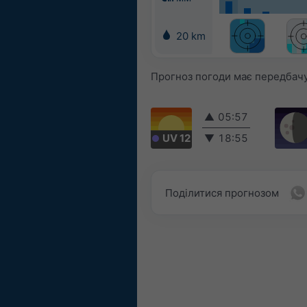
20 km
Прогноз погоди має передбачув
▲
05:57
UV 12
▼
18:55
Поділитися прогнозом