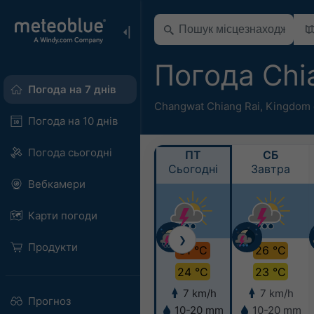
Погода Chi
Погода на 7 днів
Changwat Chiang Rai
,
Kingdom 
Погода на 10 днів
Погода сьогодні
ПТ
СБ
Сьогодні
Завтра
Вебкамери
Карти погоди
❯
Продукти
31 °C
26 °C
24 °C
23 °C
7 km/h
7 km/h
Прогноз
10-20 mm
10-20 mm