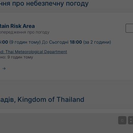
ння про небезпечну погоду
ain Risk Area
опередження про погоду
6:00
(9 годин тому)
До
Сьогодні
18:00
(за 2 години)
nd: Thai Meteorological Department
ено:
9 годин тому
адів, Kingdom of Thailand
©