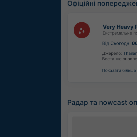
Офіційні попередже
Very Heavy R
Екстремальне п
Від
Сьогодні
0
Джерело:
Thaila
Востаннє оновл
Показати більше
Радар та nowcast оп