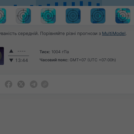
аність середній. Порівняйте різні прогнози з
MultiModel
.
▲
----
Тиск:
1004 гПа
Часовий пояс:
GMT+07 (UTC +07:00h)
▼
13:44