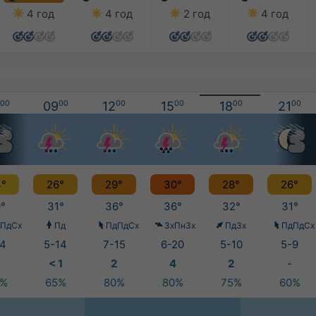
4 год
4 год
2 год
4 год
00
09
00
12
00
15
00
18
00
21
00
°
26°
29°
30°
28°
26°
°
31°
36°
36°
32°
31°
ПдСх
Пд
ПдПдСх
ЗхПнЗх
ПдЗх
ПдПдСх
4
5-14
7-15
6-20
5-10
5-9
< 1
2
4
2
-
0%
65%
80%
80%
75%
60%