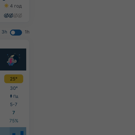
4 год
4 год
2 год
0 год
3h
1h
25°
30°
Пд
5-7
7
75%