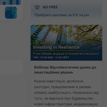
AD FREE
Прибрати рекламу за 9 € на рік
Вебінар: Від кліматичних даних до
інвестиційних рішень
Кожна інвестиція, зроблена
сьогодні, працюватиме в умовах
клімату майбутнього. Незалежно від
того, чи йдеться про будівництво
нової інфраструктури, модернізацію