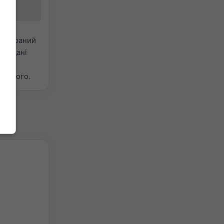
 вибраний
 надані
ути
рвоного.