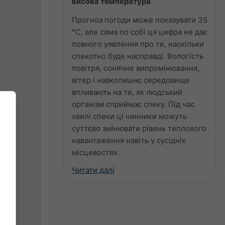
висока температура
Прогноз погоди може показувати 35
°C, але сама по собі ця цифра не дає
повного уявлення про те, наскільки
спекотно буде насправді. Вологість
повітря, сонячне випромінювання,
вітер і навколишнє середовище
впливають на те, як людський
організм сприймає спеку. Під час
хвилі спеки ці чинники можуть
суттєво змінювати рівень теплового
навантаження навіть у сусідніх
місцевостях.
Читати далі