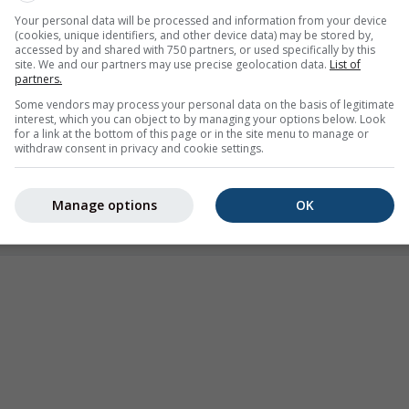
Your personal data will be processed and information from your device
(cookies, unique identifiers, and other device data) may be stored by,
Помірний
Сильний
Дуже сильний
Град
accessed by and shared with 750 partners, or used specifically by this
site. We and our partners may use precise geolocation data.
List of
новлена на Chiang Rai. Ця анімація показує
радар опадів
за
partners.
ноз на 2h
. Помаранчеві хрестики позначають блискавки. Дані
Some vendors may process your personal data on the basis of legitimate
 Європі, Австралії). Мряка або невеликий снігопад можуть б
interest, which you can object to by managing your options below. Look
for a link at the bottom of this page or in the site menu to manage or
енсивність опадів
позначена кольором від бірюзового до че
withdraw consent in privacy and cookie settings.
Manage options
OK
 погоди для Chiang Rai