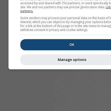
accessed by and shared with 750 partners, or used specifically b
site. We and our partners may use precise geolocation data.
List
partners.
Some vendors may process your personal data on the basis of l
interest, which you can object to by managing your options belo
for a link at the bottom of this page or in the site menu to manag
withdraw consent in privacy and cookie settings.
OK
Manage options