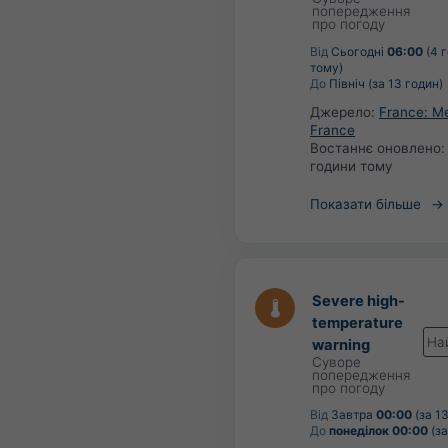
попередження
про погоду
Від
Сьогодні
06:00
(4 
тому)
До
Північ (за 13 годин)
Джерело:
France: M
France
Востаннє оновлено
години тому
Показати більше
Severe high-
temperature
На
warning
Суворе
попередження
про погоду
Від
Завтра
00:00
(за 13
До
понеділок 00:00
(за