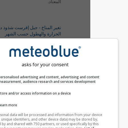
المعتاد.
تغير المناخ - جبل إفرست شذوذ درجة
الحرارة والهطول حسب الشهر
الشهر
Apr
Mar
Feb
Jan
asks for your consent
Aug
Jul
Jun
May
Personalised advertising and content, advertising and c
Dec
Nov
Oct
Sep
measurement, audience research and services develop
Store and/or access information on a device
Learn more
Your personal data will be processed and information from you
(cookies, unique identifiers, and other device data) may be store
accessed by and shared with 750 partners, or used specifically b