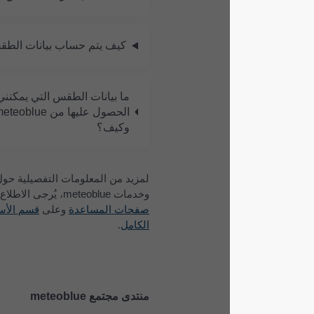
كيف يتم حساب بيانات الطقس؟
ما بيانات الطقس التي يمكنني
الحصول عليها من meteoblue،
وكيف؟
لمزيد من المعلومات التفصيلية حول منتجات
وخدمات meteoblue، يُرجى الاطلاع على
صفحات المساعدة
وعلى
قسم الأسئلة الشائعة
الكامل
.
منتدى مجتمع meteoblue