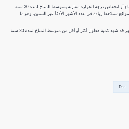
يُظهر الرسم البياني العلوي شذوذ درجة الحرارة لكل شهر منذ عام 1979 وحتى الآن. يخبرك الشذوذ بمدى ارتفاع أو انخفاض درجة الحرارة مقارنة بمتوسط المناخ لمدة 30 سنة
معظم المواقع ستلاحظ زيادة في عدد الأشهر الأدفأ عبر السنين، وهو ما
يُظهر الرسم البياني السفلي شذوذ الهطول لكل شهر منذ عام 1979 وحتى الآن. يخبرك الشذوذ ما إذا كان الشهر قد شهد كمية هطول أكثر أو أقل من متوسط المناخ لمدة 30 سنة
Dec