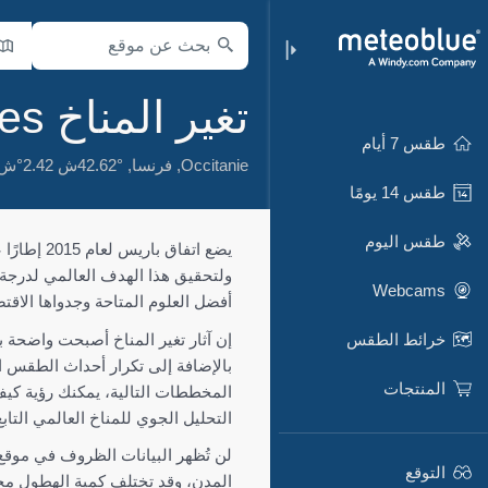
تغير المناخ Prades
طقس 7 أيام
Occitanie
,
فرنسا
,
42.62°ش 2.42°ش,
طقس 14 يومًا
طقس اليوم
ولتحقيق هذا الهدف العالمي لدرجة 
Webcams
أفضل العلوم المتاحة وجدواها الاقتص
إن آثار تغير المناخ أصبحت واضحة با
خرائط الطقس
بالإضافة إلى تكرار أحداث الطقس ال
المنتجات
التحليل الجوي للمناخ العالمي التابع لـECMWF، ويغطي الفترة من 1979 إلى 2025، بدقة مكانية تبلغ
لن تُظهر البيانات الظروف في موقع 
التوقع
المدن، وقد تختلف كمية الهطول محليً