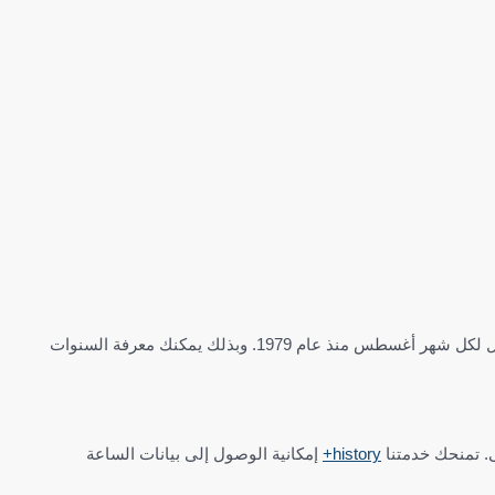
يركز هذا الرسم البياني على الشهر المحدد. فإذا اخترت مثلاً أغسطس، فسيُعرض شذوذ درجة الحرارة والهطول لكل شهر أغسطس منذ عام 1979. وبذلك يمكنك معرفة السنوات
لى. تمنحك خدمتنا
history+
إمكانية الوصول إلى بيانات الساعة