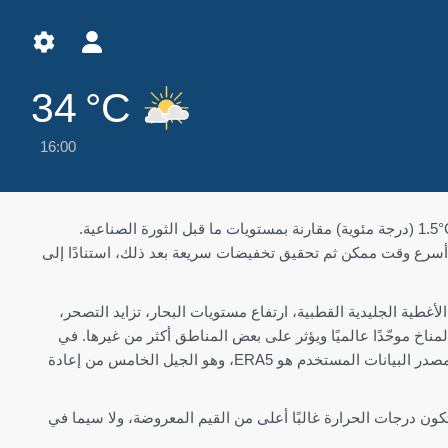
34 °C
16:00
يضع اتفاق باريس لعام 2015 إطارًا عالميًا للحد من الاحترار العالمي إلى أقل بكثير من ‎2°C، ويفضل أن يكون ‎1.5°C (درجة مئوية) مقارنة بمستويات ما قبل الثورة الصناعية.
 أسرع وقت ممكن ثم تحقيق تخفيضات سريعة بعد ذلك، استنادًا إلى
لأغطية الجليدية القطبية، ارتفاع مستويات البحار، تزايد التصحر،
ناخ موحّدًا عالميًا ويؤثر على بعض المناطق أكثر من غيرها. في
المخططات التالية، يمكنك رؤية كيف أثّر تغير المناخ بالفعل على منطقة Prades خلال الأربعين سنة الماضية. مصدر البيانات المستخدم هو ERA5، وهو الجيل الخامس من إعادة
كون درجات الحرارة غالبًا أعلى من القيم المعروضة، ولا سيما في