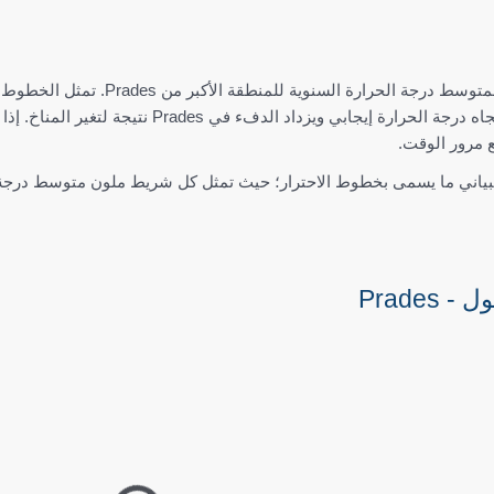
يُظهر الرسم البياني العلوي تقدير
يرتفع من اليسار إلى اليمين، فإن اتجاه درجة ال
ياني ما يسمى بخطوط الاحترار؛ حيث تمثل كل شريط ملون متوسط درجة الح
Prade