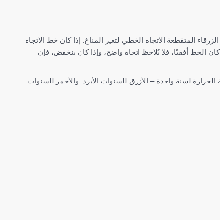
اً لمتوسط درجة الحرارة السنوية للمنطقة الأكبر من Prades. تمثل الخطوط الزرقاء المتقطعة الاتجاه الخطي لتغير المناخ. إذا كان خط الاتجاه
حرارة إيجابي ويزداد الدفء في Prades نتيجة لتغير المناخ. إذا كان الخط أفقيًا، فلا يُلاحظ اتجاه واضح، وإذا كان ينخفض، فإن
رارة لسنة واحدة – الأزرق للسنوات الأبرد، والأحمر للسنوات