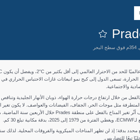
354م فوق سطح البحر
الحرارة، تسعى الدول إلى كبح نمو انبعاثات غازات الاحتباس الحراري في
ادية والاجتماعية.
لفعل من خلال ارتفاع درجات حرارة الهواء، ذوبان الأنهار الجليدية وتناقص ا
متطرفة مثل موجات الحر، الجفاف، الفيضانات والعواصف. لا يكون تغير الم
 30 كم.
محدد بدقة؛ إذ لن تظهر المناخات الميكروية والفروقات المحلية. لذلك ست
ا تبعًا للتضاريس.