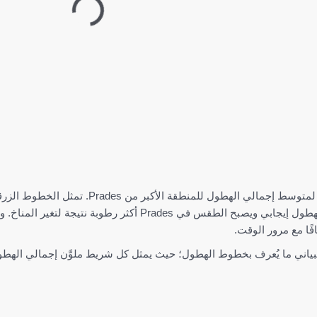
يعرض الرسم البياني العلوي تقديراً لمتوس
من اليسار إلى اليمين، فإن اتجاه الهطول إيجابي ويصبح الطق
ياني ما يُعرف بخطوط الهطول؛ حيث يمثل كل شريط ملوَّن إجمالي الهطول