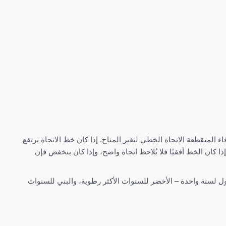
ط إجمالي الهطول للمنطقة الأكبر من Prades. تمثل الخطوط الزرقاء المتقطعة الاتجاه الخطي لتغير المناخ. إذا كان خط الاتجاه يرتفع
س في Prades أكثر رطوبة نتيجة لتغير المناخ. وإذا كان الخط أفقيًا فلا يُلاحظ اتجاه واضح، وإذا كان ينخفض فإن
 لسنة واحدة – الأخضر للسنوات الأكثر رطوبة، والبني للسنوات