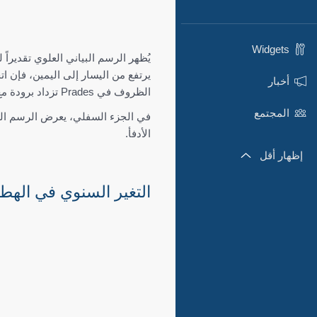
Widgets
أخبار
الظروف في Prades تزداد برودة مع مرور الوقت.
المجتمع
في الجزء السفلي، يعرض الرسم الب
الأدفأ.
إظهار أقل
التغير السنوي في الهطول - s