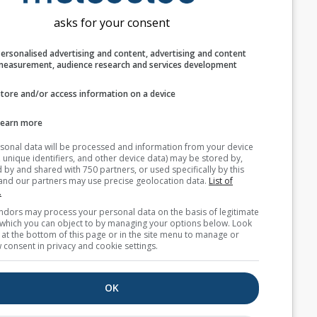
asks for your consent
Personalised advertising and content, advertising and c
measurement, audience research and services develop
Store and/or access information on a device
Learn more
Your personal data will be processed and information from you
(cookies, unique identifiers, and other device data) may be store
accessed by and shared with 750 partners, or used specifically b
site. We and our partners may use precise geolocation data.
List
partners.
Some vendors may process your personal data on the basis of l
interest, which you can object to by managing your options belo
for a link at the bottom of this page or in the site menu to manag
withdraw consent in privacy and cookie settings.
OK