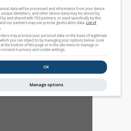
Your personal data will be processed and information from you
(cookies, unique identifiers, and other device data) may be store
accessed by and shared with 750 partners, or used specifically b
site. We and our partners may use precise geolocation data.
List
partners.
Some vendors may process your personal data on the basis of l
interest, which you can object to by managing your options belo
for a link at the bottom of this page or in the site menu to manag
withdraw consent in privacy and cookie settings.
OK
Manage options