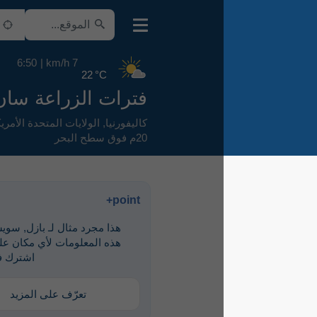
6:50
7 km/h
22 °C
فترات الزراعة سان دييغو
كاليفورنيا
,
الولايات المتحدة الأمريكية
,
20م فوق سطح البحر
point+
هذا مجرد مثال لـ ‎بازل, سويسرا. لرؤية
هذه المعلومات لأي مكان على الأرض،
اشترك في point+
تعرّف على المزيد