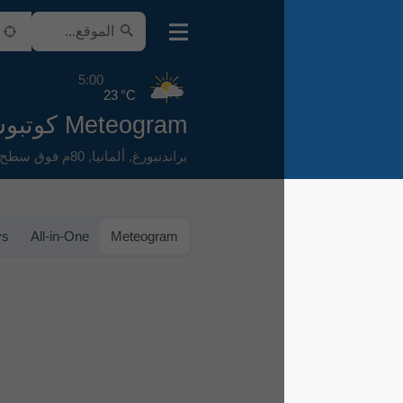
5:00
23 °C
Meteogram كوتبوس
براندنبورغ
,
ألمانيا
,
80م فوق سطح البحر
Meteogram 7-days
All-in-One
Meteogram