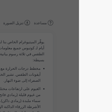
مساعدة
تنزيل الصورة
يوفِّر الميتيوغرام الخاص بنا لمدة 5
أيام لـ كوتبوس جميع معلومات
الطقس في ثلاثة رسوم بيانية
بسيطة:
مخطط درجات الحرارة مع
أيقونات الطقس. تشير الخلفية
الصفراء إلى ضوء النهار.
الغيوم على ارتفاعات مختلفة:
من غيوم قليلة (رمادي فاتح) إلى
سماء ملبدة (رمادي داكن). تُظهر
الأشرطة الزرقاء الداكنة الهطول