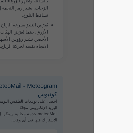
بالساعة وتُظهر الزرقاء الفاتحة
الزخات. يشير رمز النجمة إلى
تساقط الثلوج.
يُعرَض التنبؤ بسرعة الرياح باللون
الأزرق، بينما تُعرَض الهبّات باللون
الأخضر. تشير رؤوس الأسهم إلى
الاتجاه نفسه لحركة الرياح.
meteoMail - Meteogram لـ
كوتبوس
احصل على توقعات الطقس اليومية عبر
البريد الإلكتروني مجانًا.
meteoMail خدمة مجانية ويمكن إلغاء
الاشتراك فيها في أي وقت.