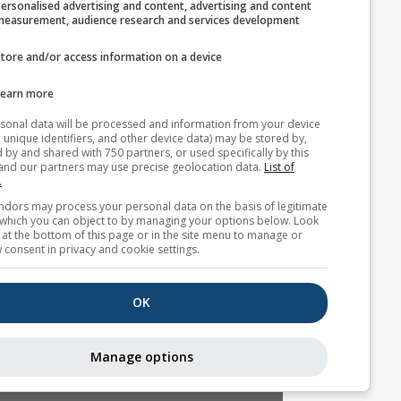
Personalised advertising and content, advertising and c
إمكانية التنبؤ بدقة أكبر.
measurement, audience research and services develop
Store and/or access information on a device
بيانات طقس إضافية
Learn more
Your personal data will be processed and information from you
MultiModel
(cookies, unique identifiers, and other device data) may be store
accessed by and shared with 750 partners, or used specifically b
Ensemble
site. We and our partners may use precise geolocation data.
List
partners.
التوقع الموسمي
Some vendors may process your personal data on the basis of l
interest, which you can object to by managing your options belo
for a link at the bottom of this page or in the site menu to manag
withdraw consent in privacy and cookie settings.
التيارات الحرارية
OK
Astronomy
Seeing
Manage options