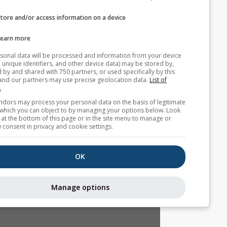
Store and/or access information on a device
بيانات طقس إضافية
Learn more
MultiModel
Your personal data will be processed and information from you
(cookies, unique identifiers, and other device data) may be store
Ensemble
accessed by and shared with 750 partners, or used specifically b
site. We and our partners may use precise geolocation data.
List
التوقع الموسمي
partners.
Some vendors may process your personal data on the basis of l
interest, which you can object to by managing your options belo
for a link at the bottom of this page or in the site menu to manag
التيارات الحرارية
withdraw consent in privacy and cookie settings.
Astronomy
OK
Seeing
Manage options