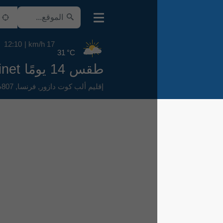
12:10
17 km/h
31 °C
طقس 14 يومًا Moulinet
إقليم ألب كوت دازور
,
فرنسا
,
807م فوق سطح البحر