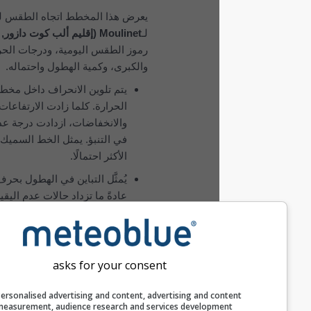
يعرض هذا المخطط اتجاه الطقس لمدة 14 يومًا
لـ
Moulinet (إقليم ألب كوت دازور, فرنسا)
مع
رموز الطقس اليومية، ودرجات الحرارة الصغرى
والكبرى، وكمية الهطول واحتماله.
يتم تلوين الانحراف داخل مخطط درجات
الحرارة. كلما زادت الارتفاعات
والانخفاضات، ازدادت درجة عدم اليقين
في التنبؤ. يمثل الخط السميك الاتجاه
الأكثر احتمالًا.
يُمثَّل التباين في الهطول بحرف «T».
عادةً ما تزداد حالات عدم اليقين هذه مع
زيادة عدد أيام التوقعات.
تم إنشاء التوقعات باستخدام نماذج
«ensemble». تُحسَب عدة تشغيلات
asks for your consent
للنموذج بمعلمات ابتدائية مختلفة لتقدير
إمكانية التنبؤ بدقة أكبر.
Personalised advertising and content, advertising and c
measurement, audience research and services develop