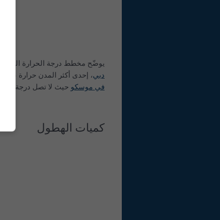
يوضّح مخطط درجة الحرارة العظمى ل
دبي
، إحدى أكثر المدن حرارة على الأرض، أيّ أيام ت
في موسكو
حيث لا تصل درجة الحرارة العظمى 
كميات الهطول