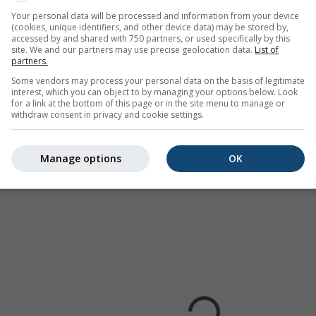
Your personal data will be processed and information from your device
(cookies, unique identifiers, and other device data) may be stored by,
accessed by and shared with 750 partners, or used specifically by this
site. We and our partners may use precise geolocation data.
List of
partners.
Some vendors may process your personal data on the basis of legitimate
ـ ريكيافيك عدد الأيام في كل شهر التي تبلغ درجات حرارة محددة. لا يكا
interest, which you can object to by managing your options below. Look
for a link at the bottom of this page or in the site menu to manage or
قل فيها الحرارة عن 40°C في يوليو. ويمكنك أيضاً رؤية
الشت
withdraw consent in privacy and cookie settings.
اليومية إلى -10°C في بعض الأيام.
Manage options
OK