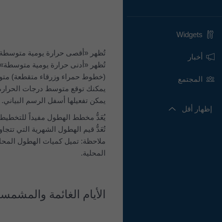
Widgets
أخبار
تُظهر «أدنى حرارة يومية متوسطة» (
المجتمع
يمكنك توقع متوسط درجات الحرارة وا
يمكن تفعيلها أسفل الرسم البياني.
إظهار أقل
يُعَدُّ مخطط الهطول مفيداً للتخطي
ملاحظة: تميل كميات الهطول المحاك
المحلية.
الأيام الغائمة والمشمس