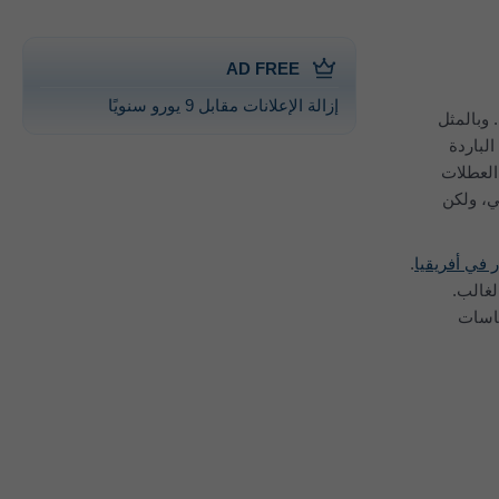
AD FREE
إزالة الإعلانات مقابل 9 يورو سنويًا
 درجة حرارة ليوم متوسط لكل شهر لـ‎ريكيافيك. وبالمثل
لباردة
ال آخر 30 عامًا. عند تخطيط العطلات
ي، ولكن
 في أفريقيا
.
قيم التي تقل عن 30 مم جافة في الغالب.
ياسات