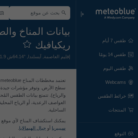
بيانات المناخ والط
طقس 7 أيام
ريكيافيك
طقس 14 يومًا
إقليم العاصمة
,
آيسلندا
,
64.14°ش 21.9°غ,
طقس اليوم
Webcams
سطح الأرض. وتوفر مؤشرات جيدة ل
خرائط الطقس
العواصف الرعدية، أو الرياح المحلية
المنتجات
الساحلية.
يمكنك استكشاف المناخ لأي موقع 
سيبيريا
أو
جبال الهيمالايا
.
التوقع