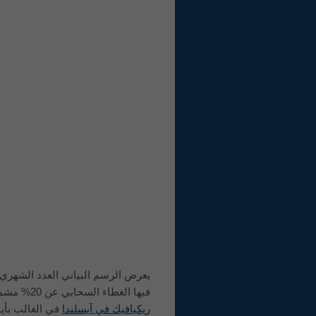
يعرض الرسم البياني العدد الشهري لل
فيها الغطاء السحابي عن 20% مشمسة، والغطاء بين 20-80% شبه غائمة، وما يزيد على 80% غائمة بالكامل. وبينما تتميّز
ريكيافيك في آيسلندا
في الغالب بأيام 