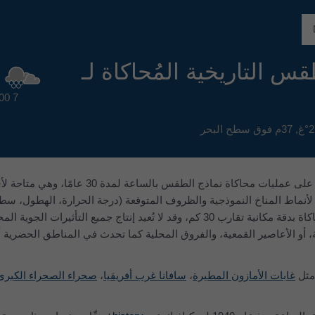
قس التاريخية المُحاكاة لـ
00
7 km/h
37م فوق سطح البحر
تعتمد مخططات المناخ meteoblue على عمليات محاكاة نماذج الطقس بالسا
أنماط المناخ النموذجية والظروف المتوقعة (درجة الحرارة، الهطول، 
والرياح). تتمتع بيانات الطقس المُحاكاة بدقة مكانية تقارب 30 كم، وقد لا تُعيد إنتاج جميع التأثيرات ا
، أو الأعاصير القمعية، والفروق المحلية كما تحدث في المناطق الحضرية أو
مثل
غابات الأمازون المطيرة
،
سافانا غرب أفريقيا
،
صحراء الصحراء الكبرى