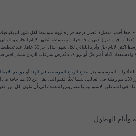
تُظهر «أقصى حرارة يومية متوسطة» (خط أحمر متصل) أقصى
خط أزرق متصل) أدنى درجة حرارة متوسطة. تُظهر الأيام الحارة والليالي ا
(خطوط حمراء وزرقاء متقطعة) متوسط أكثر الأيام حرًّا وأبرد الليالي لكل شهر خل
لاستعداد لأيام أكثر حرًّا أو برودة. لا تُعرض سرعات الرياح بشكل افتراض
ط للتأثيرات الموسمية مثل
مناخ الرياح الموسمية في الهند
أو
موسم الأمطار
تُعَدُّ قيم الهطول الشهرية التي تتجاوز 150 مم رطبة في الغالب، بينما تُعَدُّ ال
اة في المناطق الاستوائية والتضاريس المعقدة إلى أن تكون أقل من الق
ة وأيام الهطول