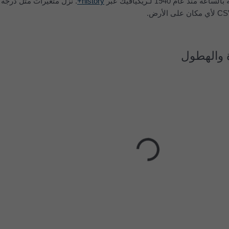
عام 1940 لـ‎ريكيافيك عبر
history+
. نزِّل متغيرات مثل درجة 
 والهطول