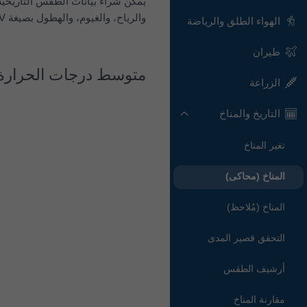
يمكن شراء بيانات الطقس التاريخية بالساعة منذ 
والرياح، والغيوم، والهطول بصيغة CSV لأي مكان على الأرض.
الهواء الطلق والرياضة
طيران
متوسط درجات الحرارة
الزراعة
التاريخ والمناخ
تغير المناخ
المناخ (محاكى)
المناخ (مُلاحظ)
التحقق قصير المدى
أرشيف الطقس
مقارنة المناخ