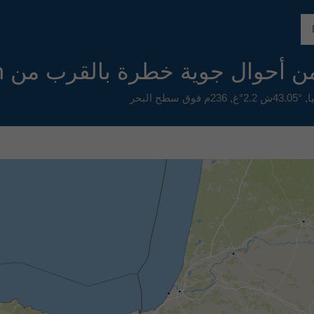
حوال جوية خطرة بالقرب من Beasain
ا
,
43.05°ش 2.2°غ,
236م فوق سطح البحر