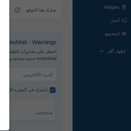
Widgets
شارك هذا التوقع
أخبار
المجتمع
meteoMail - Warnings لـ Beasain
إظهار أقل
احصل على تحذيرات الطقس عبر ال
meteoMail خدمة مجانية ويمكن إلغاء الاشتراك فيها في أي وقت.
اشترك في النشرة الإخبارية