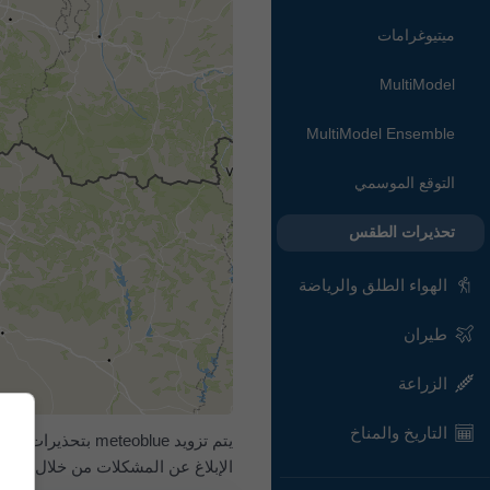
ميتيوغرامات
MultiModel
MultiModel Ensemble
التوقع الموسمي
تحذيرات الطقس
الهواء الطلق والرياضة
طيران
الزراعة
التاريخ والمناخ
الإبلاغ عن المشكلات من خلال
نموذ