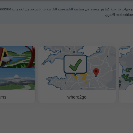
مع جهات خارجية كما هو موضح في
سياسة الخصوصية
الخاصة بنا. باستخدامك لخدمات meteoblue، فإنك توافق على
ams
where2go