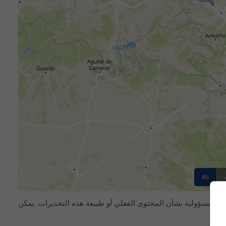
All
يتم تزويد meteoblue بتحذيرات الطقس الشديد من أكثر من 80 وكالة رسمية حول العالم. لا تتحمل meteoblue أي مسؤولية بشأن المحتوى الفعلي أو طبيعة هذه التحذيرات. يمكن