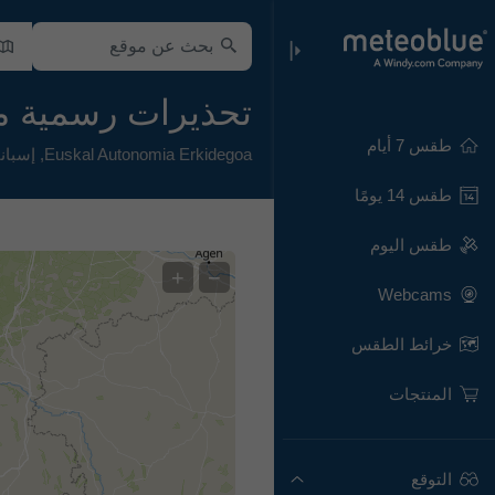
تحذيرات رسمية من أ
طقس 7 أيام
Euskal Autonomia Erkidegoa
,
إسباني
طقس 14 يومًا
طقس اليوم
+
−
Webcams
خرائط الطقس
المنتجات
التوقع