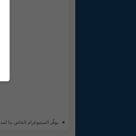
يوفِّر الميتيوغرام الخاص بنا لمدة 5 أيام لـ بلغراد جميع معلومات الطقس في ثلاثة رسوم بيانية ب