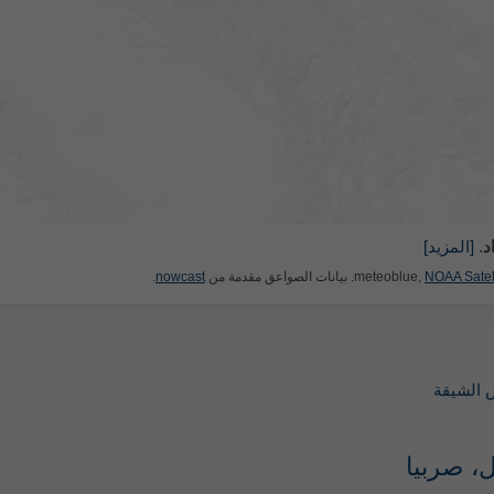
د
.
[المزيد]
NOAA Satel
. بيانات الصواعق مقدمة من
nowcast
.
 الشيقة