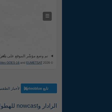
تم وضع مؤشّر الموقع على
بلغرا
lites GOES-16
and
EUMETSAT
© 2026 meteoblue,
تابع meteoblue
لأخبار الطقس
الرادار وnowcast للهطول، صربيا