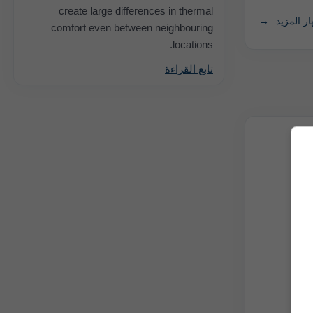
create large differences in thermal
ر المزيد
comfort even between neighbouring
locations.
تابع القراءة