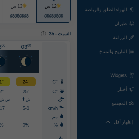
12 س
13 س
الهواء الطلق والرياضة
طيران
السبت
-
3h
الزراعة
00
00
6
03
التاريخ والمناخ
Widgets
1°
24°
°C
أخبار
2°
25°
°C
ش
ش ش 
المجتمع
-17
5-9
km/h
مم
-
-
إظهار أقل
0%
0%
%