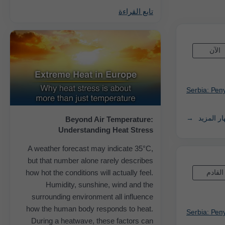
تابع القراءة
الآن
Serbia: Ре
ر المزيد
Beyond Air Temperature:
Understanding Heat Stress
A weather forecast may indicate 35°C,
but that number alone rarely describes
how hot the conditions will actually feel.
القادم
Humidity, sunshine, wind and the
surrounding environment all influence
how the human body responds to heat.
Serbia: Ре
During a heatwave, these factors can