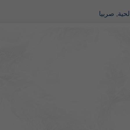
لحية, صربيا