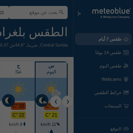
الطقس بلغرا
طقس 7 أيام
Central Serbia
,
صربيا
,
44.8°ش 20.47°ش,
طقس 14 يومًا
طقس اليوم
س
ح
اليوم
غدًا
Webcams
خرائط الطقس
❯
❮
المنتجات
32 °C
31 °C
22 °C
21 °C
8 km/h
11 km/h
التوقع
-
-