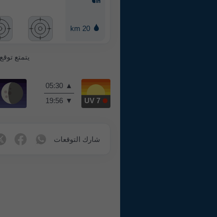
20 km
يتمتع توقع
05:30
▲
19:56
▼
UV 7
شارك التوقعات