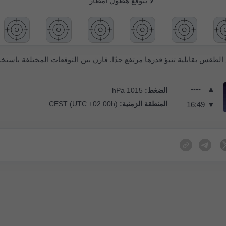
لا يُتوقَّع هطول أمطار
 الطقس بقابلية تنبؤ قدرها مرتفع جدًا. قارن بين التوقعات المختلفة باستخ
----
▲
الضغط:
1015 hPa
المنطقة الزمنية:
CEST (UTC +02:00h)
16:49
▼