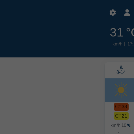
31 °
17:
ج
س
ح
ن
8-17
8-16
8-15
8-14
34 °C
34 °C
33 °C
33 °C
24 °C
24 °C
23 °C
21 °C
9 km/h
15 km/h
19 km/h
10 km/h
-
-
-
-