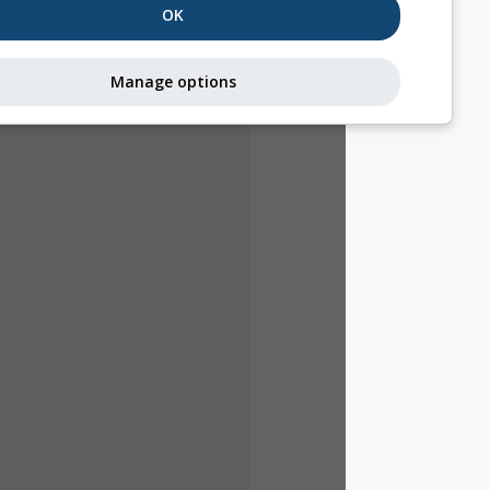
OK
Manage options