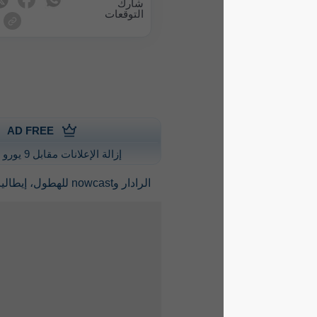
شارك
التوقعات
AD FREE
إزالة الإعلانات مقابل 9 يورو سنويًا
الرادار وnowcast للهطول، إيطاليا
©