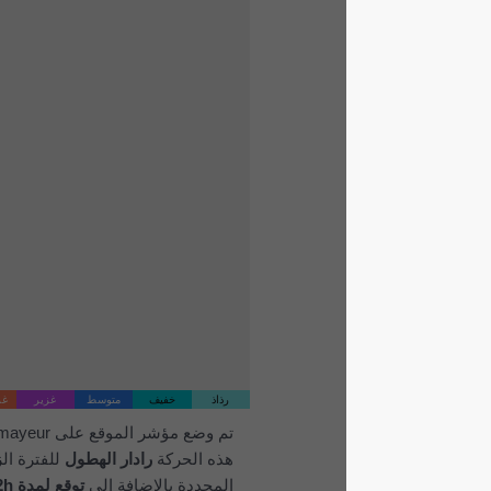
رذاذ
خفيف
متوسط
غزير
غزير جداً
برد
تم وضع مؤشر الموقع على Courmayeur. تُظهر
هذه الحركة
رادار الهطول
للفترة الزمنية
المحددة بالإضافة إلى
توقع لمدة 2h
. تشير