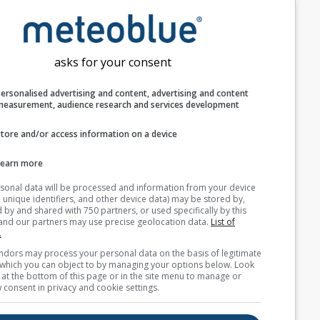
asks for your consent
Personalised advertising and content, advertising and c
measurement, audience research and services develop
Store and/or access information on a device
Learn more
Your personal data will be processed and information from you
(cookies, unique identifiers, and other device data) may be store
accessed by and shared with 750 partners, or used specifically b
site. We and our partners may use precise geolocation data.
List
partners.
Some vendors may process your personal data on the basis of l
interest, which you can object to by managing your options belo
for a link at the bottom of this page or in the site menu to manag
withdraw consent in privacy and cookie settings.