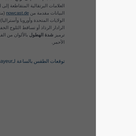
العلامات البرتقالية المتقاطعة إلى البرق.
البيانات مقدمة من
nowcast.de
(متاحة في
الولايات المتحدة وأوروبا وأستراليا). قد لا يرصد
الرادار الرذاذ أو تساقط الثلوج الخفيف. يتم
ترميز
شدة الهطول
بالألوان من الفيروزي إلى
الأحمر.
توقعات الطقس بالساعة لـCourmayeur