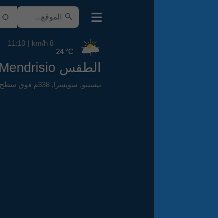
11:10
8 km/h
24 °C
الطقس Mendrisio
تيسينو
,
سويسرا
,
338م فوق سطح البحر