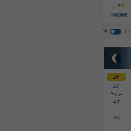
8 س
14 س
14 س
14 س
3h
1h
24°
25°
ش غ
4-7
-
0%