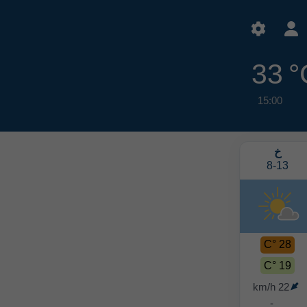
33 °
15:00
خ
ج
س
ح
8-16
8-15
8-14
8-13
30 °C
29 °C
29 °C
28 °C
17 °C
17 °C
19 °C
19 °C
11 km/h
14 km/h
17 km/h
22 km/h
-
-
-
-