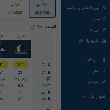
10 س
8 س
الهواء الطلق والرياضة
طيران
الجمعـة
-
3h
الزراعة
00
00
6
03
التاريخ والمناخ
Widgets
1°
21°
°C
أخبار
2°
23°
°C
غ ش غ
ش غ
المجتمع
-13
5-8
km/h
مم
-
-
إظهار أقل
0%
0%
%