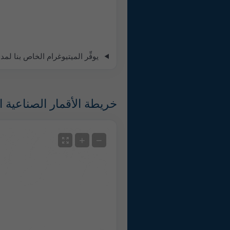
يوفِّر الميتيوغرام الخاص بنا لمدة 5 أيام لـ Murfatlar جميع معلومات الطقس في ثلاثة رسوم بيانية ب
خريطة الأقمار الصناعية ال
الأقمار الصناعية
+
−
مع الرادار
لا رادار
درجة الحرارة المقاسة
قياس الهطول
Screenshot
©