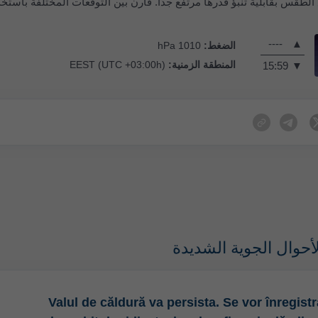
 الطقس بقابلية تنبؤ قدرها مرتفع جدًا. قارن بين التوقعات المختلفة باستخ
----
▲
الضغط:
1010 hPa
المنطقة الزمنية:
EEST (UTC +03:00h)
15:59
▼
أحوال الجوية الشديدة
Valul de căldură va persista. Se vor înregist