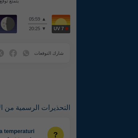
يتمتع توقع
05:59
▲
20:25
▼
UV 7
شارك التوقعات
التحذيرات الرسمية من ال
ra temperaturi