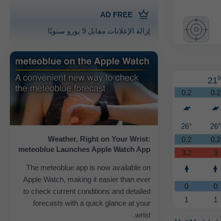
AD FREE
إزالة الإعلانات مقابل 9 يورو سنويًا
0
21
0.2
0.2
26°
26°
Weather, Right on Your Wrist:
0.2
0.2
meteoblue Launches Apple Watch App
3.2
3
The meteoblue app is now available on
Apple Watch, making it easier than ever
0
0
to check current conditions and detailed
1
1
forecasts with a quick glance at your
wrist.