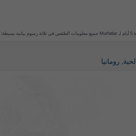
سيطة:
حية, رومانيا