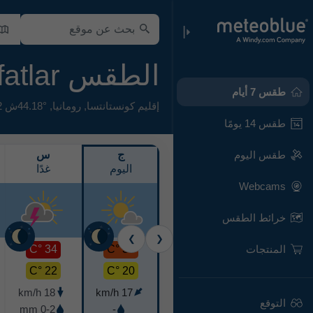
الطقس Murfatlar
طقس 7 أيام
إقليم كونستانتسا
,
رومانيا
,
44.18°ش 28.42°ش,
طقس 14 يومًا
طقس اليوم
ج
س
اليوم
غدًا
Webcams
خرائط الطقس
❯
❮
المنتجات
34 °C
33 °C
22 °C
20 °C
18 km/h
17 km/h
التوقع
0-2 mm
-