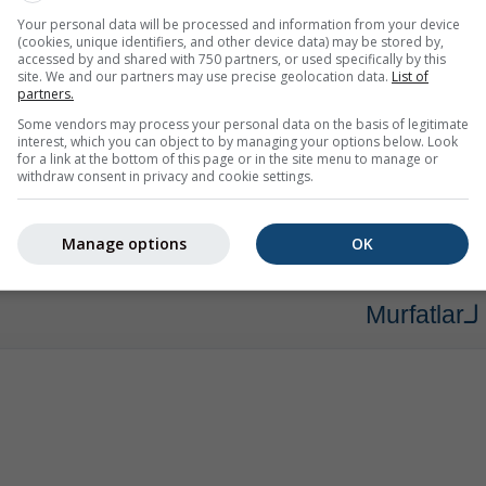
cuprinse între 31 și 37 de grade, iar cele minime
Your personal data will be processed and information from your device
(cookies, unique identifiers, and other device data) may be stored by,
accessed by and shared with 750 partners, or used specifically by this
site. We and our partners may use precise geolocation data.
List of
partners.
اعات)
حتى
غدًا
10:00
(17 ساعة من الآن)
Some vendors may process your personal data on the basis of legitimate
interest, which you can object to by managing your options below. Look
المصدر:
ministratiei Nationale de Meteorologie
for a link at the bottom of this page or in the site menu to manage or
withdraw consent in privacy and cookie settings.
إظها
Manage options
OK
Mu