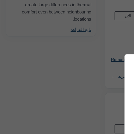
create large differences in thermal
comfort even between neighbouring
الآن
locations.
تابع القراءة
Romania: Ad
ر المزيد
الآن