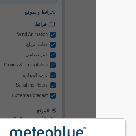
الخرائط والموقع​
خرائط
Wind Animation
هبات الرياح
قمر صناعي
Clouds & Precipitation
درجة الحرارة
Sunshine Hours
Extreme Forecast
الموقع
يمكن للأداة عرض حالة الطقس لموقع
محدّد مسبقًا أو محاولة اكتشاف موقع كل
زائر لموقعك.