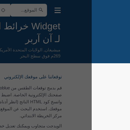
Widget خرائط الطقس
لـ آن آربر
ميشيغان
,
الولايات المتحدة الأمريكية
,
269م فوق سطح البحر
توقعاتنا على موقعك الإلكتروني
قم بدمج توقعات الطقس من meteoblue في
صفحتك الإلكترونية الخاصة. اضبط المعلمات
وانسخ كود ‎HTML‎ الناتج (انظر أدناه) إلى
موقعك. استخدم البحث عن الموقع أعلاه لتحديد
مركز الخريطة الابتدائي.
الويدجت متجاوب ويمكنك تعديل خصائص