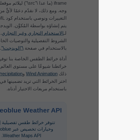
iframe (ما عدا \"src\") ليلائم موقعك على أفضل
وجه. ومع ذلك، لا نقدّم دعمًا لأيٍّ من هذه
التغييرات ونوصي باستخدام كود HTML الذي
يتم إنشاؤه بواسطة المُكوِّن. الويدجت مجاني
لـ
الاستخدام التجاري وغير التجاري
. اطلع على
الشروط التفصيلية والتوصيات الخاصة
بالاستخدام في صفحة
\"الويدجت\"
.
أداة خرائط الطقس الخاصة بنا توفر أكثر
خرائطنا شيوعًا على مستوى العالم، بما في
ذلك
Wind Animation
و
Clouds & Precipitation
.
اختر الخرائط التي تريد تضمينها في الويدجت
باستخدام مربعات الاختيار أدناه.
meteoblue Weather API
تتوفر خرائط طقس تفصيلية إضافية
وخيارات تخصيص عبر meteoblue
Weather Maps API.