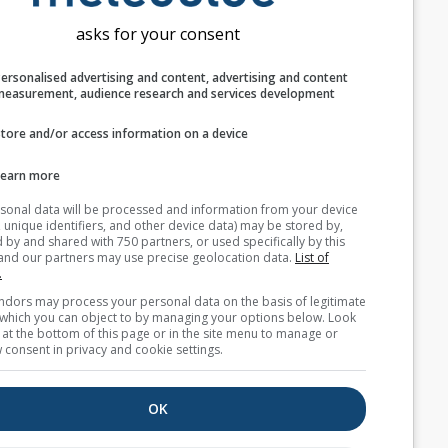
استخدام الموقع الحالي
asks for your consent
اكتشاف موقع المستخدم
Personalised advertising and content, advertising and c
measurement, audience research and services develop
الوحدات
Store and/or access information on a device
درجة الحرارة
Learn more
F
C
Your personal data will be processed and information from you
(cookies, unique identifiers, and other device data) may be store
الطول
accessed by and shared with 750 partners, or used specifically b
site. We and our partners may use precise geolocation data.
List
متري
إمبريالي
partners.
Some vendors may process your personal data on the basis of l
سرعة الرياح
interest, which you can object to by managing your options belo
for a link at the bottom of this page or in the site menu to manag
withdraw consent in privacy and cookie settings.
mph
km/h
m/s
bft
kn
OK