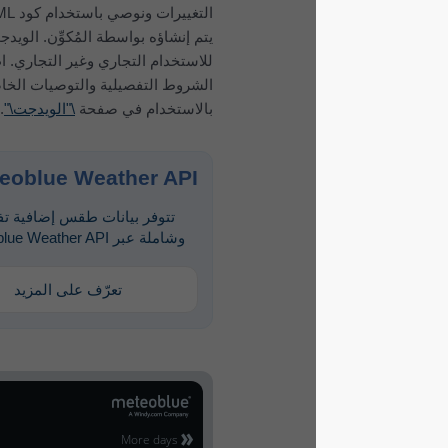
التغييرات ونوصي باستخدام كود HTML الذي
يتم إنشاؤه بواسطة المُكوِّن. الويدجت مجاني
للاستخدام التجاري وغير التجاري. اطلع على
الشروط التفصيلية والتوصيات الخاصة
بالاستخدام في صفحة
\"الويدجت\"
.
meteoblue Weather API
تتوفر بيانات طقس إضافية تفصيلية
وشاملة عبر meteoblue Weather API.
تعرّف على المزيد