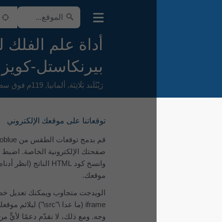
أداة علم الفلك لـ
بيرنكاستل-كويز
رَيْنُلَند بَلَاتِنَة
,
ألمانيا
,
119م فوق سطح البحر
توقعاتنا على موقعك الإلكتروني
قم بدمج توقعات الطقس من meteoblue في
صفحتك الإلكترونية الخاصة. اضبط المعلمات
وانسخ كود ‎HTML‎ الناتج (انظر أدناه) إلى
موقعك.
الويدجت متجاوب ويمكنك تعديل خصائص
iframe (ما عدا \"src\") ليلائم موقعك على أفضل
وجه. ومع ذلك، لا نقدّم دعمًا لأيٍّ من هذه