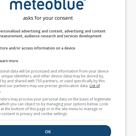
اكتشاف موقع المستخدم
asks for your consent
المظهر
Personalised advertising and content, advertising and c
الميزات
measurement, audience research and services develop
تجاهل درجة الحرارة والرطوبة
Store and/or access information on a device
Learn more
Your personal data will be processed and information from you
(cookies, unique identifiers, and other device data) may be store
بيانات طقس إضافية
accessed by and shared with 750 partners, or used specifically b
site. We and our partners may use precise geolocation data.
List
partners.
Astronomy
Some vendors may process your personal data on the basis of l
Seeing
interest, which you can object to by managing your options belo
for a link at the bottom of this page or in the site menu to manag
withdraw consent in privacy and cookie settings.
Cross-section
OK