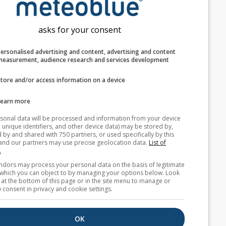
اكتشاف موقع المستخدم
asks for your consent
المظهر
Personalised advertising and content, advertising and c
الميزات
measurement, audience research and services develop
تجاهل درجة الحرارة والرطوبة
Store and/or access information on a device
Learn more
Your personal data will be processed and information from you
(cookies, unique identifiers, and other device data) may be store
بيانات طقس إضافية
accessed by and shared with 750 partners, or used specifically b
site. We and our partners may use precise geolocation data.
List
partners.
Astronomy
Some vendors may process your personal data on the basis of l
Seeing
interest, which you can object to by managing your options belo
for a link at the bottom of this page or in the site menu to manag
withdraw consent in privacy and cookie settings.
Cross-section
OK