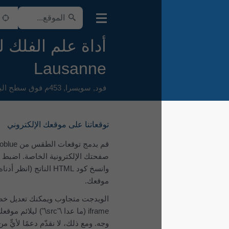
أداة علم الفلك لـ
Lausanne
فود
,
سويسرا
,
453م فوق سطح البحر
توقعاتنا على موقعك الإلكتروني
قم بدمج توقعات الطقس من meteoblue في
صفحتك الإلكترونية الخاصة. اضبط المعلمات
وانسخ كود ‎HTML‎ الناتج (انظر أدناه) إلى
موقعك.
الويدجت متجاوب ويمكنك تعديل خصائص
iframe (ما عدا \"src\") ليلائم موقعك على أفضل
وجه. ومع ذلك، لا نقدّم دعمًا لأيٍّ من هذه