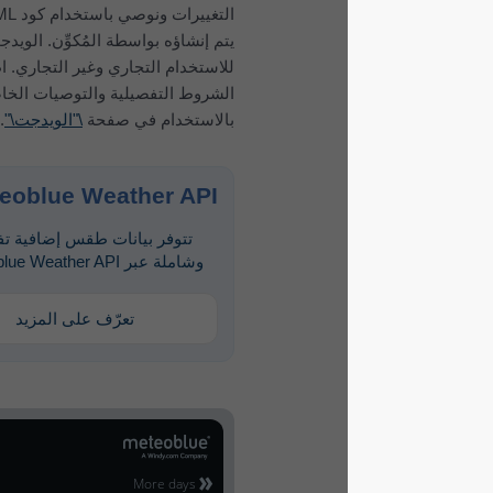
التغييرات ونوصي باستخدام كود HTML الذي
يتم إنشاؤه بواسطة المُكوِّن. الويدجت مجاني
للاستخدام التجاري وغير التجاري. اطلع على
الشروط التفصيلية والتوصيات الخاصة
بالاستخدام في صفحة
\"الويدجت\"
.
meteoblue Weather API
تتوفر بيانات طقس إضافية تفصيلية
وشاملة عبر meteoblue Weather API.
تعرّف على المزيد