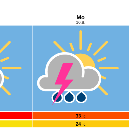
Mo
10.8.
33
°C
24
°C