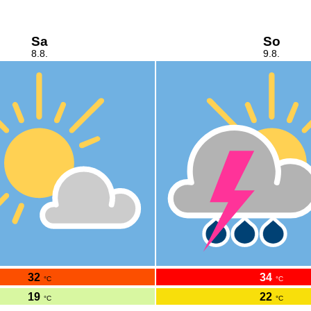
Sa
So
8.8.
9.8.
32
34
°C
°C
19
22
°C
°C