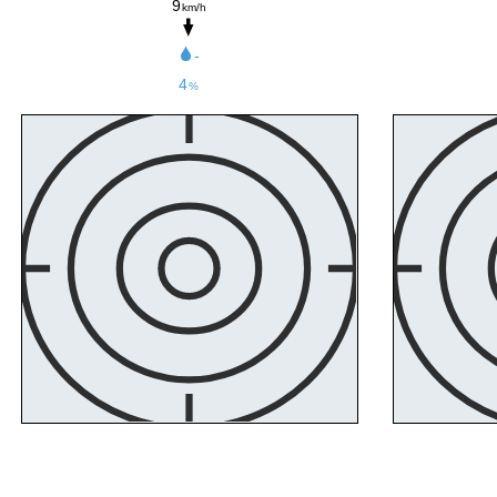
9
km/h
-
4
%