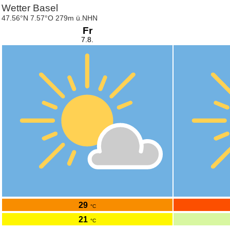
Wetter Basel
47.56°N 7.57°O 279m ü.NHN
Fr
7.8.
29
°C
21
°C