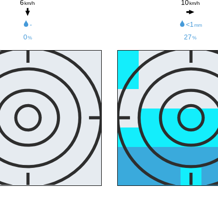
6
10
km/h
km/h
-
<1
mm
0
27
%
%