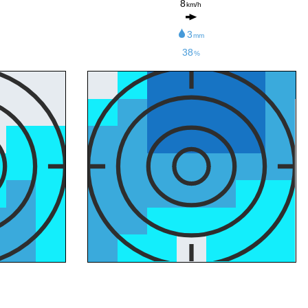
8
km/h
3
mm
38
%