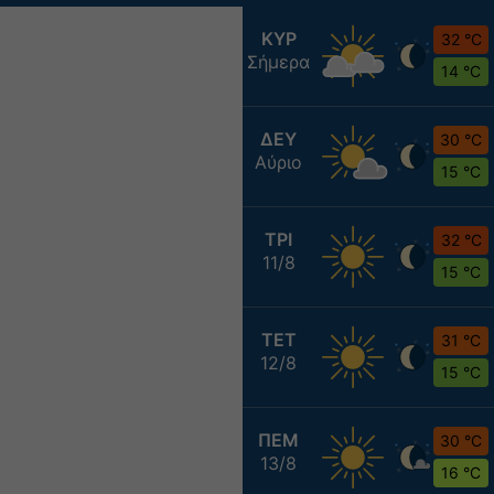
ΚΥΡ
32 °C
Σήμερα
14 °C
ΔΕΥ
30 °C
Αύριο
15 °C
ΤΡΙ
32 °C
11/8
15 °C
ΤΕΤ
31 °C
12/8
15 °C
ΠΕΜ
30 °C
13/8
16 °C