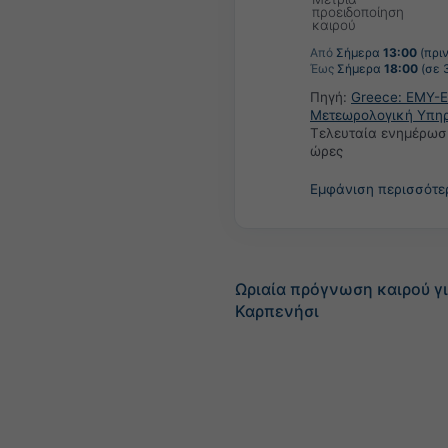
προειδοποίηση
καιρού
Από
Σήμερα
13:00
(πριν
Έως
Σήμερα
18:00
(σε 
Πηγή:
Greece: ΕΜΥ-Ε
Μετεωρολογική Υπη
Τελευταία ενημέρωσ
ώρες
Εμφάνιση περισσότ
Ωριαία πρόγνωση καιρού γ
Καρπενήσι