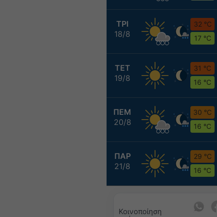
ΤΡΙ
32 °C
18/8
17 °C
ΤΕΤ
31 °C
19/8
16 °C
ΠΕΜ
30 °C
20/8
16 °C
ΠΑΡ
29 °C
21/8
16 °C
Κοινοποίηση