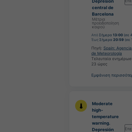
Επε
Depresión
central de
Barcelona
Μέτρια
προειδοποίηση
καιρού
Από
Σήμερα
13:00
(σε 
Έως
Σήμερα
20:59
(σε 
Πηγή:
Spain: Agencia
de Meteorología
Τελευταία ενημέρωσ
23 ώρες
Εμφάνιση περισσότ
Moderate
high-
temperature
warning.
Επε
Depresión