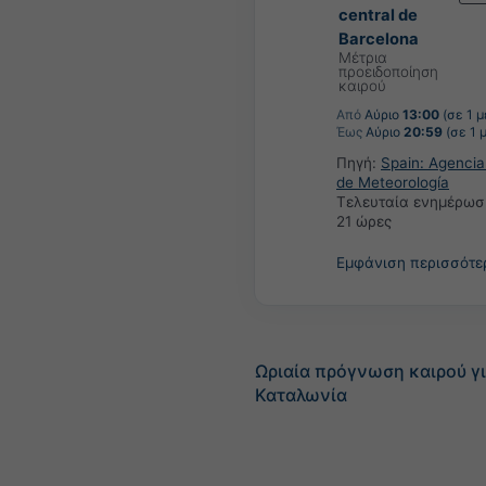
central de
Barcelona
Μέτρια
προειδοποίηση
καιρού
Από
Αύριο
13:00
(σε 1 μ
Έως
Αύριο
20:59
(σε 1 
Πηγή:
Spain: Agencia
de Meteorología
Τελευταία ενημέρωσ
21 ώρες
Εμφάνιση περισσότ
Ωριαία πρόγνωση καιρού γ
Καταλωνία