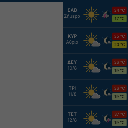
ΣΑΒ
34 °C
Σήμερα
17 °C
ΚΥΡ
35 °C
Αύριο
20 °C
ΔΕΥ
36 °C
10/8
19 °C
ΤΡΙ
36 °C
11/8
19 °C
ΤΕΤ
37 °C
12/8
19 °C