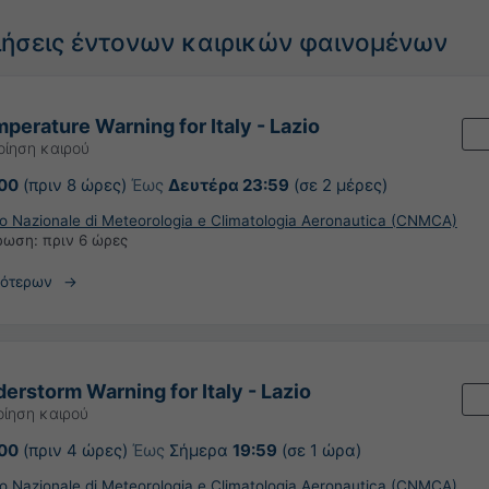
ιήσεις έντονων καιρικών φαινομένων
perature Warning for Italy - Lazio
οίηση καιρού
:00
(πριν 8 ώρες)
Έως
Δευτέρα 23:59
(σε 2 μέρες)
ro Nazionale di Meteorologia e Climatologia Aeronautica (CNMCA)
έρωση:
πριν 6 ώρες
σότερων
erstorm Warning for Italy - Lazio
οίηση καιρού
:00
(πριν 4 ώρες)
Έως
Σήμερα
19:59
(σε 1 ώρα)
ro Nazionale di Meteorologia e Climatologia Aeronautica (CNMCA)