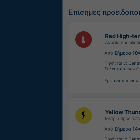
Επίσημες προειδοπο
Red High-tem
Ακραία προειδοπ
Από
Σήμερα
10
Πηγή:
Italy: Cent
Τελευταία ενημ
Εμφάνιση περισ
Yellow Thund
Μέτρια προειδοπ
Από
Σήμερα
14
Πηγή:
Italy: Cent