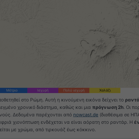
Μέτριο
Ισχυρή
Πολύ ισχυρή
Χαλάζι
ποθετηθεί στο Ρώμη. Αυτή η κινούμενη εικόνα δείχνει το
ραντ
λεγμένο χρονικό διάστημα, καθώς και μια
πρόγνωση 2h
. Οι π
νούς. Δεδομένα παρέχονται από
nowcast.de
(διαθέσιμα σε ΗΠ
αφριά χιονόπτωση ενδέχεται να είναι αόρατη στο ραντάρ. Η
έ
ίται με χρώμα, από τιρκουάζ έως κόκκινο.