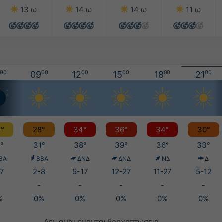
13 ω
14 ω
14 ω
11 ω
00
09
00
12
00
15
00
18
00
21
00
°
28°
34°
36°
34°
30°
°
31°
38°
39°
36°
33°
ΒΑ
ΒΒΑ
ΔΝΔ
ΔΝΔ
ΝΔ
Δ
7
2-8
5-17
12-27
11-27
5-12
-
-
-
-
-
%
0%
0%
0%
0%
0%
Δεν αναμένονται βροχοπτώσεις