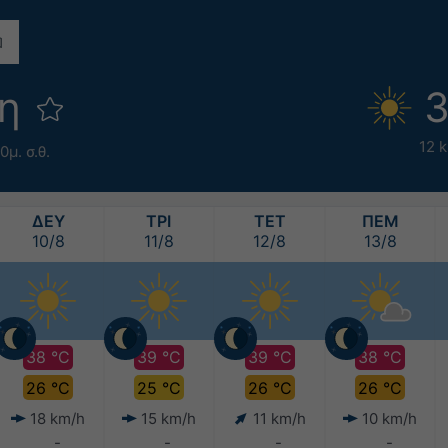
μη
3
12 
0μ. σ.θ.
ΔΕΥ
ΤΡΙ
ΤΕΤ
ΠΕΜ
10/8
11/8
12/8
13/8
38 °C
39 °C
39 °C
38 °C
26 °C
25 °C
26 °C
26 °C
18 km/h
15 km/h
11 km/h
10 km/h
-
-
-
-