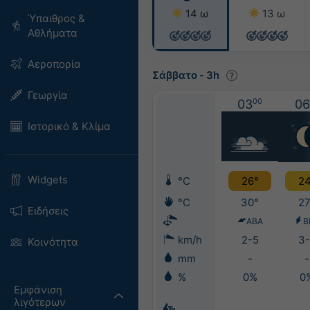
14 ω
13 ω
Ύπαιθρος &
Αθλήματα
Αεροπορία
Σάββατο
-
3h
Γεωργία
03
00
06
Ιστορικό & Κλίμα
Widgets
°C
26°
24
°C
30°
27
Ειδήσεις
ΑΒΑ
Β
km/h
2-5
3-
Κοινότητα
mm
-
-
%
0%
0
Εμφάνιση
λιγότερων