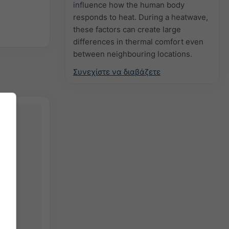
influence how the human body
responds to heat. During a heatwave,
these factors can create large
differences in thermal comfort even
between neighbouring locations.
Συνεχίστε να διαβάζετε