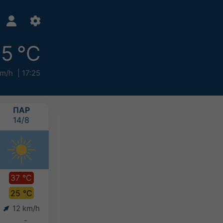
5 °C
km/h
17:25
ΠΑΡ
ΣΑΒ
ΚΥΡ
ΔΕΥ
14/8
15/8
16/8
17/8
37 °C
37 °C
37 °C
36 °C
25 °C
25 °C
26 °C
25 °C
12 km/h
13 km/h
12 km/h
12 km/h
-
-
-
-