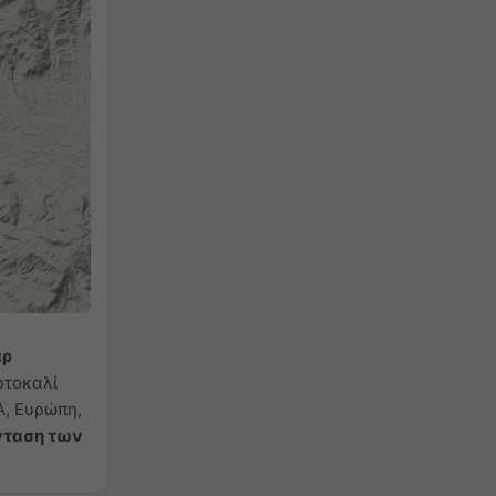
άρ
ορτοκαλί
Α, Ευρώπη,
νταση των