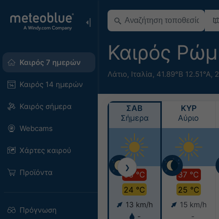
Καιρός Ρώ
Καιρός 7 ημερών
Λάτιο
,
Ιταλία
,
41.89°Β 12.51°Α,
2
Καιρός 14 ημερών
Καιρός σήμερα
ΣΑΒ
ΚΥΡ
Σήμερα
Αύριο
Webcams
Χάρτες καιρού
❯
Προϊόντα
36 °C
37 °C
24 °C
25 °C
13 km/h
15 km/h
Πρόγνωση
-
-