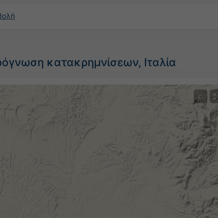
βολή
ρόγνωση κατακρημνίσεων, Ιταλία
©