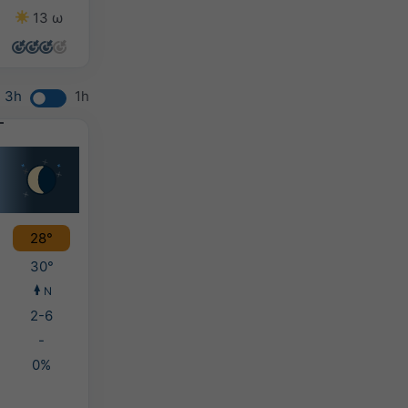
13 ω
13 ω
13 ω
13 ω
3h
1h
28°
30°
Ν
2-6
-
0%