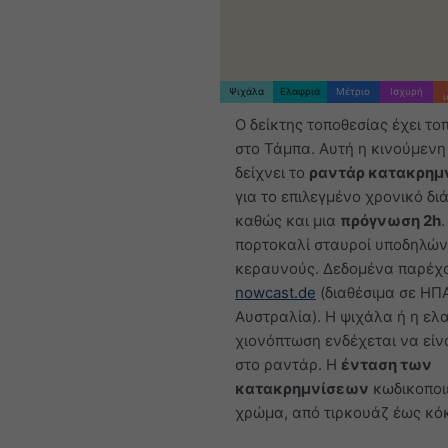
Ψιχάλα
Ελαφριά
Μέτριο
Ισχυρή
Ο δείκτης τοποθεσίας έχει το
στο Τάμπα. Αυτή η κινούμενη
δείχνει το
ραντάρ κατακρημ
για το επιλεγμένο χρονικό δι
καθώς και μια
πρόγνωση 2h
.
πορτοκαλί σταυροί υποδηλώ
κεραυνούς. Δεδομένα παρέχ
nowcast.de
(διαθέσιμα σε ΗΠ
Αυστραλία). Η ψιχάλα ή η ελ
χιονόπτωση ενδέχεται να είν
στο ραντάρ. Η
ένταση των
κατακρημνίσεων
κωδικοποιε
χρώμα, από τιρκουάζ έως κόκ