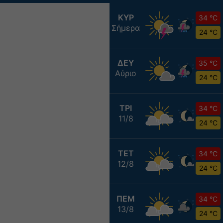
ΚΥΡ
34 °C
Σήμερα
24 °C
ΔΕΥ
35 °C
Αύριο
24 °C
ΤΡΙ
34 °C
11/8
24 °C
ΤΕΤ
34 °C
12/8
24 °C
ΠΕΜ
34 °C
13/8
24 °C