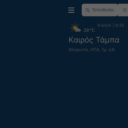
9 km/h
9:35
29 °C
Καιρός Τάμπα
Φλόριντα
,
ΗΠΑ
,
1μ. σ.θ.