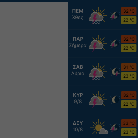
ΠΕΜ
32 °C
Χθες
22 °C
ΠΑΡ
32 °C
Σήμερα
22 °C
ΣΑΒ
31 °C
Αύριο
23 °C
ΚΥΡ
32 °C
9/8
22 °C
ΔΕΥ
33 °C
10/8
23 °C