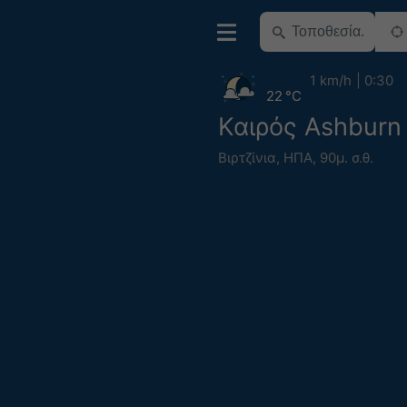
1 km/h
0:30
22 °C
Καιρός Ashburn
Βιρτζίνια
,
ΗΠΑ
,
90μ. σ.θ.