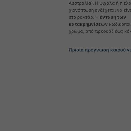
Αυστραλία). Η ψιχάλα ή η ελ
χιονόπτωση ενδέχεται να είν
στο ραντάρ. Η
ένταση των
κατακρημνίσεων
κωδικοποιε
χρώμα, από τιρκουάζ έως κόκ
Ωριαία πρόγνωση καιρού γ