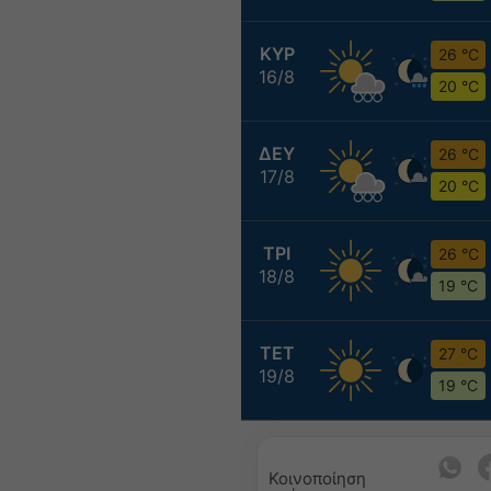
ΚΥΡ
26 °C
16/8
20 °C
ΔΕΥ
26 °C
17/8
20 °C
ΤΡΙ
26 °C
18/8
19 °C
ΤΕΤ
27 °C
19/8
19 °C
Κοινοποίηση