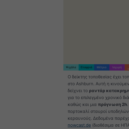
Ψιχάλα
Ελαφριά
Μέτριο
Ισχυρή
Ο δείκτης τοποθεσίας έχει το
στο Ashburn. Αυτή η κινούμε
δείχνει το
ραντάρ κατακρημ
για το επιλεγμένο χρονικό δι
καθώς και μια
πρόγνωση 2h
.
πορτοκαλί σταυροί υποδηλώ
κεραυνούς. Δεδομένα παρέχ
nowcast.de
(διαθέσιμα σε ΗΠ