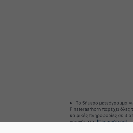
Το 5ήμερο μετεόγραμμα γι
Finsteraarhorn παρέχει όλες τ
καιρικές πληροφορίες σε 3 α
γραφήματα:
[Περισσότερα]