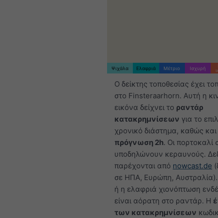
Ψιχάλα
Ελαφριά
Μέτριο
Ισχυρή
Ο δείκτης τοποθεσίας έχει το
στο Finsteraarhorn. Αυτή η κ
εικόνα δείχνει το
ραντάρ
κατακρημνίσεων
για το επι
χρονικό διάστημα, καθώς και
πρόγνωση 2h
. Οι πορτοκαλί 
υποδηλώνουν κεραυνούς. Δε
παρέχονται από
nowcast.de
(
σε ΗΠΑ, Ευρώπη, Αυστραλία).
ή η ελαφριά χιονόπτωση ενδέ
είναι αόρατη στο ραντάρ. Η
έ
των κατακρημνίσεων
κωδικ