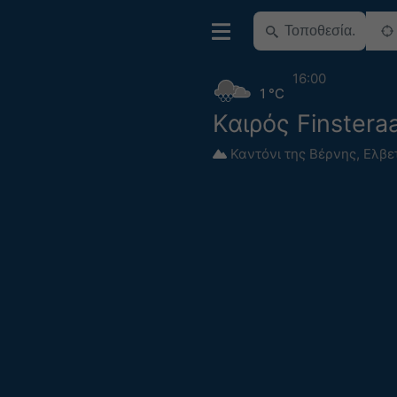
16:00
1 °C
Καιρός Finstera
Καντόνι της Βέρνης
,
Ελβε