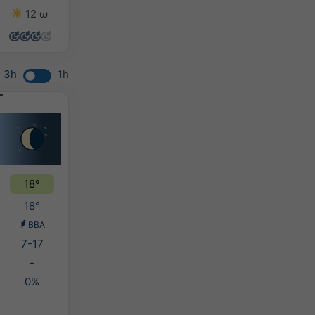
12 ω
14 ω
14 ω
14 ω
3h
1h
18°
18°
ΒΒΑ
7-17
-
0%