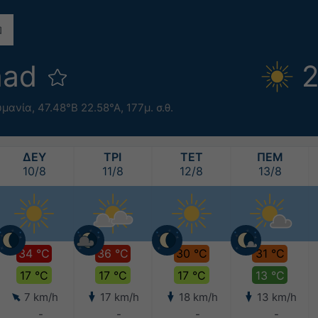
nad
2
υμανία
,
47.48°Β 22.58°Α,
177μ. σ.θ.
ΔΕΥ
ΤΡΙ
ΤΕΤ
ΠΕΜ
10/8
11/8
12/8
13/8
34 °C
36 °C
30 °C
31 °C
17 °C
17 °C
17 °C
13 °C
7 km/h
17 km/h
18 km/h
13 km/h
-
-
-
-