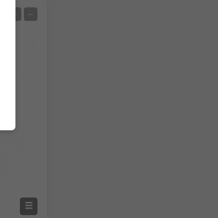
Δορυφόρος
+
−
Χωρίς ραντάρ
Με ραντάρ
Μετρούμενη θερμοκρασία
Μετρούμενη βροχόπτωση
Screenshot
©