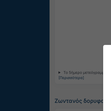
Το 5ήμερο μετεόγραμμα για
[Περισσότερα]
Ζωντανός δορυφορικ