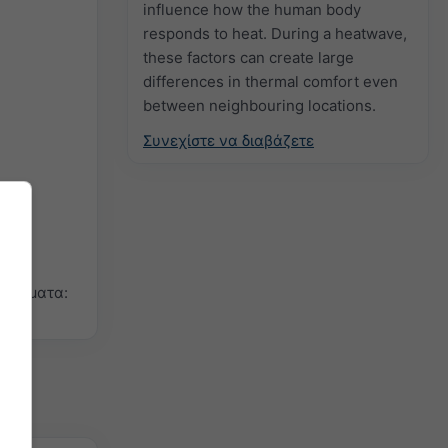
influence how the human body
responds to heat. During a heatwave,
these factors can create large
differences in thermal comfort even
between neighbouring locations.
Συνεχίστε να διαβάζετε
ραφήματα: