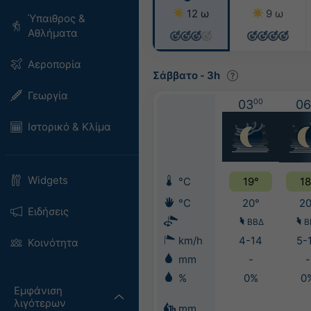
12 ω
9 ω
Ύπαιθρος &
Αθλήματα
Αεροπορία
Σάββατο
-
3h
Γεωργία
03
00
06
Ιστορικό & Κλίμα
Widgets
°C
19°
18
°C
20°
20
Ειδήσεις
ΒΒΔ
Β
km/h
4-14
5-
Κοινότητα
mm
-
-
%
0%
0
Εμφάνιση
λιγότερων
mm