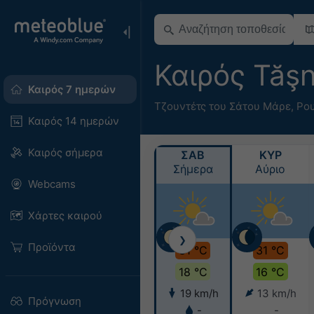
Καιρός Tăş
Καιρός 7 ημερών
Τζουντέτς του Σάτου Μάρε
,
Ρο
Καιρός 14 ημερών
Καιρός σήμερα
ΣΑΒ
ΚΥΡ
Σήμερα
Αύριο
Webcams
Χάρτες καιρού
❯
Προϊόντα
31 °C
31 °C
18 °C
16 °C
19 km/h
13 km/h
Πρόγνωση
-
-