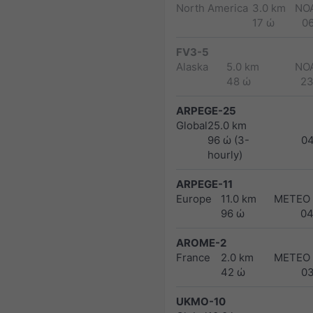
North America
3.0 km
NO
17 ώ
0
FV3-5
Alaska
5.0 km
NO
48 ώ
23
ARPEGE-25
Global
25.0 km
96 ώ (3-
0
hourly)
ARPEGE-11
Europe
11.0 km
METEO
96 ώ
04
AROME-2
France
2.0 km
METEO
42 ώ
0
UKMO-10