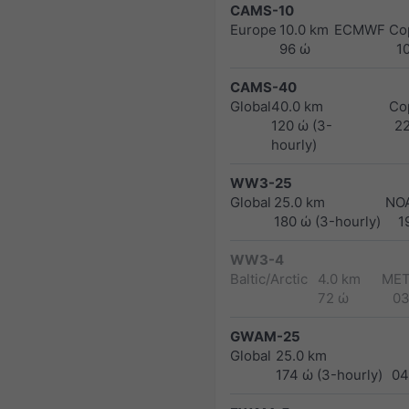
CAMS-10
Europe
10.0 km
ECMWF Cop
96 ώ
1
CAMS-40
Global
40.0 km
Co
120 ώ (3-
2
hourly)
WW3-25
Global
25.0 km
NO
180 ώ (3-hourly)
1
WW3-4
Baltic/Arctic
4.0 km
MET
72 ώ
03
GWAM-25
Global
25.0 km
174 ώ (3-hourly)
04