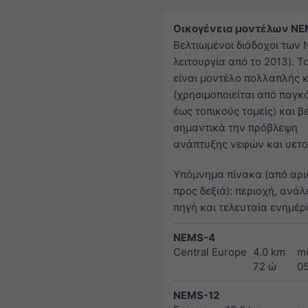
Οικογένεια μοντέλων NE
Βελτιωμένοι διάδοχοι των
λειτουργία από το 2013). 
είναι μοντέλο πολλαπλής 
(χρησιμοποιείται από παγκ
έως τοπικούς τομείς) και β
σημαντικά την πρόβλεψη
ανάπτυξης νεφών και υετο
Υπόμνημα πίνακα (από αρι
προς δεξιά): περιοχή, ανάλ
πηγή και τελευταία ενημέ
NEMS-4
Central Europe
4.0 km
m
72 ώ
0
NEMS-12