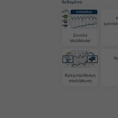
δεδομένα
(μοντε
Σύνολο
MultiModel
Θ
Βραχυπρόθεσμη
επαλήθευση