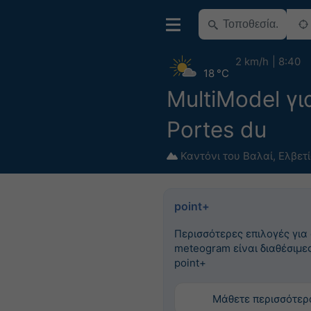
2 km/h
8:40
18 °C
MultiModel για
Portes du
Καντόνι του Βαλαί
,
Ελβετ
point+
Περισσότερες επιλογές για
meteogram είναι διαθέσιμες
point+
Μάθετε περισσότερ