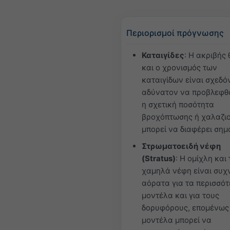
Περιορισμοί πρόγνωσης
Καταιγίδες
: Η ακριβής
και ο χρονισμός των
καταιγίδων είναι σχεδό
αδύνατον να προβλεφθ
η σχετική ποσότητα
βροχόπτωσης ή χαλαζι
μπορεί να διαφέρει σημ
Στρωματοειδή νέφη
(Stratus)
: Η ομίχλη και 
χαμηλά νέφη είναι συχ
αόρατα για τα περισσό
μοντέλα και για τους
δορυφόρους, επομένως
μοντέλα μπορεί να