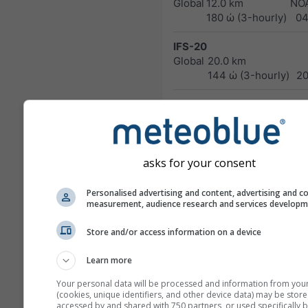
Global
12.0 km
NO
180 ώ (3-hourly)
04
IFS-20
Global
20.0 km
144 ώ (3-hourly)
2
ICON-12
D
Global
13.0 km
Wett
180 ώ (3-
0
hourly)
asks for your consent
ICON-7
D
Europe
7.0 km
Wett
Personalised advertising and content, advertising and c
measurement, audience research and services develop
120 ώ (3-
0
hourly)
Store and/or access information on a device
ICOND-2
D
Learn more
Germany
2.0 km
Wett
and Alps
48 ώ
0
Your personal data will be processed and information from you
(cookies, unique identifiers, and other device data) may be store
accessed by and shared with 750 partners, or used specifically b
HARMN-5