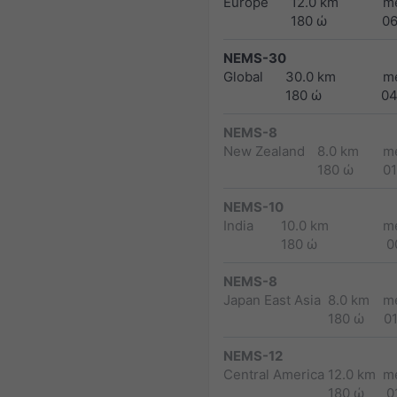
Europe
12.0 km
m
180 ώ
0
NEMS-30
Global
30.0 km
m
180 ώ
04
NEMS-8
New Zealand
8.0 km
m
180 ώ
0
NEMS-10
India
10.0 km
m
180 ώ
0
NEMS-8
Japan East Asia
8.0 km
m
180 ώ
0
NEMS-12
Central America
12.0 km
m
180 ώ
0