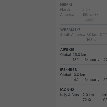
NBM-2
North
2.5 km
America
180 ώ (3-
hourly)
WRFAMS-7
South America
7.0 km
CPT
168 ώ
AIFS-25
Global
25.0 km
180 ώ (3-hourly)
2
IFS-HRES
Global
10.0 km
144 ώ (3-hourly)
2
ICON-I2
Italy & Alps
2.0 km
Ita
72 ώ
0