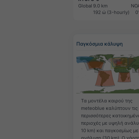
Global
9.0 km
NO
192 ώ (3-hourly)
0
Παγκόσμια κάλυψη
Τα μοντέλα καιρού της
meteoblue καλύπτουν τις
περισσότερες κατοικημέν
περιοχές με υψηλή ανάλυ
10 km) και παγκοσμίως με
ανάλυση (30 km). Ο χάρτ