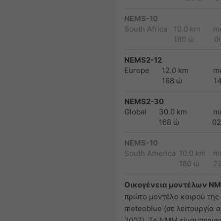
NEMS-10
South Africa
10.0 km
m
180 ώ
0
NEMS2-12
Europe
12.0 km
m
168 ώ
1
NEMS2-30
Global
30.0 km
m
168 ώ
02
NEMS-10
South America
10.0 km
m
180 ώ
2
Οικογένεια μοντέλων N
πρώτο μοντέλο καιρού της
meteoblue (σε λειτουργία 
2007). Το NMM είναι περιφ