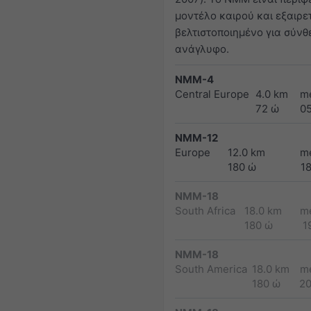
μοντέλο καιρού και εξαιρε
βελτιστοποιημένο για σύνθ
ανάγλυφο.
NMM-4
Central Europe
4.0 km
m
72 ώ
0
NMM-12
Europe
12.0 km
m
180 ώ
1
NMM-18
South Africa
18.0 km
m
180 ώ
1
NMM-18
South America
18.0 km
m
180 ώ
2