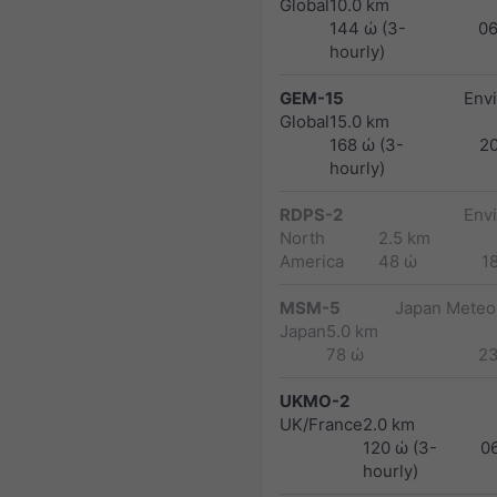
Global
10.0 km
144 ώ (3-
0
hourly)
GEM-15
Env
Global
15.0 km
168 ώ (3-
2
hourly)
RDPS-2
Env
North
2.5 km
America
48 ώ
1
MSM-5
Japan Meteor
Japan
5.0 km
78 ώ
2
UKMO-2
UK/France
2.0 km
120 ώ (3-
0
hourly)