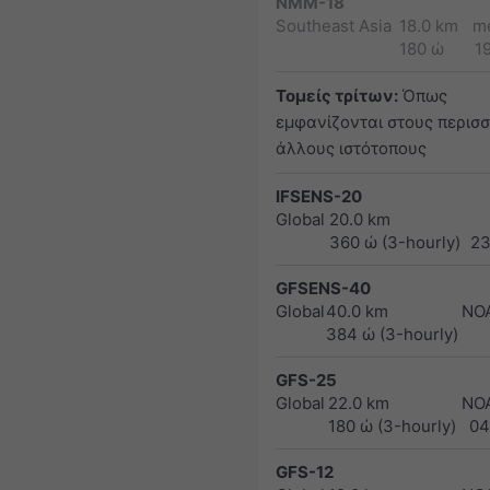
NMM-18
Southeast Asia
18.0 km
m
180 ώ
1
Τομείς τρίτων:
Όπως
εμφανίζονται στους περισ
άλλους ιστότοπους
IFSENS-20
Global
20.0 km
360 ώ (3-hourly)
23
GFSENS-40
Global
40.0 km
NO
384 ώ (3-hourly)
GFS-25
Global
22.0 km
NO
180 ώ (3-hourly)
04
GFS-12