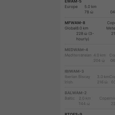
EWAM-5
Europe
5.0 km
78 ώ
04
MFWAM-8
Cope
Global
8.0 km
Met
228 ώ (3-
2
hourly)
MEDWAM-4
Mediterranean
4.0 km
Co
204 ώ
06
IBIWAM-3
Iberian Biscay
3.0 km
Co
Irish
216 ώ
0
BALWAM-2
Baltic
2.0 km
Copernic
144 ώ
2
RTOFS-9