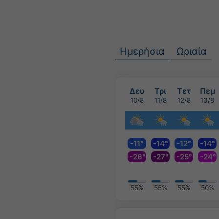
Ημερήσια
Ωριαία
Δευ
Τρι
Τετ
Πεμ
10/8
11/8
12/8
13/8
-11°
-14°
-12°
-14°
-26°
-27°
-25°
-24°
55%
55%
55%
50%