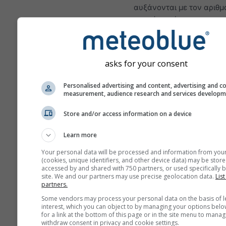
αυξάνονται με τον αριθμ
ημερών πρόγνωσης.
Η πρόγνωση δημιουργείτα
μοντέλα «ensemble».
Διεξάγονται αρκετές εκτ
asks for your consent
μοντέλων με διαφορετικ
αρχικές παραμέτρους ώσ
Personalised advertising and content, advertising and c
measurement, audience research and services develop
εκτιμηθεί πιο ακριβώς η
προβλεψιμότητα της πρό
Store and/or access information on a device
Learn more
Περισσότερα μετεωρολογι
Your personal data will be processed and information from you
δεδομένα
(cookies, unique identifiers, and other device data) may be store
accessed by and shared with 750 partners, or used specifically b
site. We and our partners may use precise geolocation data.
List
partners.
Σύ
Some vendors may process your personal data on the basis of l
Mult
interest, which you can object to by managing your options belo
for a link at the bottom of this page or in the site menu to manag
withdraw consent in privacy and cookie settings.
Εποχική