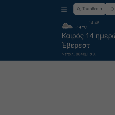
14:45
-14 °C
Καιρός 14 ημερ
Έβερεστ
Νεπάλ
,
8848μ. σ.θ.