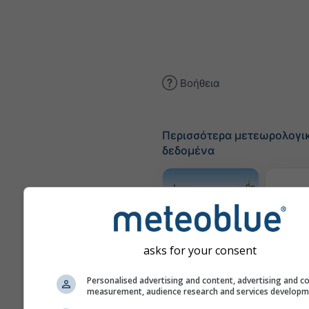
Βοήθεια
Περισσότερα μετεωρολογι
δεδομένα
Χάρτε
Meteogram
asks for your consent
AGRO
Personalised advertising and content, advertising and c
measurement, audience research and services develop
Επ