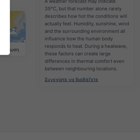
A weather forecast may indicate
35°C, but that number alone rarely
describes how hot the conditions will
actually feel. Humidity, sunshine, wind
and the surrounding environment all
influence how the human body
responds to heat. During a heatwave,
πρόγνωση
these factors can create large
differences in thermal comfort even
between neighbouring locations.
Συνεχίστε να διαβάζετε