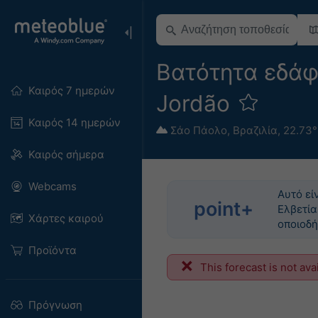
Βατότητα εδάφ
Καιρός 7 ημερών
Jordão
Καιρός 14 ημερών
Σάο Πάολο
,
Βραζιλία
,
22.73°
Καιρός σήμερα
Webcams
Αυτό εί
point+
Ελβετία
Χάρτες καιρού
οποιοδή
Προϊόντα
This forecast is not ava
Πρόγνωση