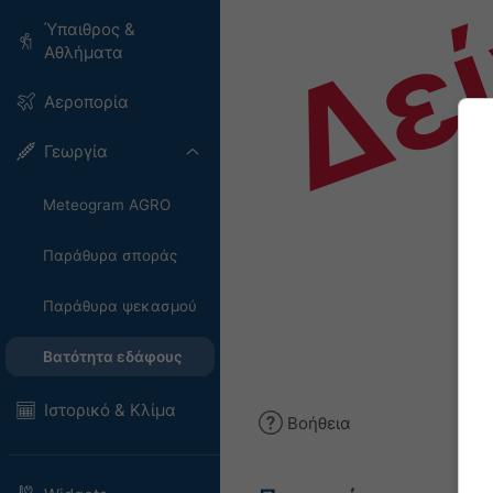
Δε
Ύπαιθρος &
Αθλήματα
Αεροπορία
Γεωργία
Meteogram AGRO
Παράθυρα σποράς
Παράθυρα ψεκασμού
Βατότητα εδάφους
Ιστορικό & Κλίμα
Βοήθεια