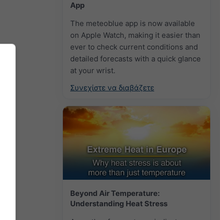
App
The meteoblue app is now available
on Apple Watch, making it easier than
ever to check current conditions and
detailed forecasts with a quick glance
at your wrist.
Συνεχίστε να διαβάζετε
Beyond Air Temperature:
Understanding Heat Stress