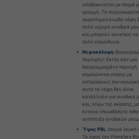
υποδεικνύεται με παχιά 
γραμμή. Τα πυργοσωρείτε
σωρειτομελανώδη νέφη 
πολύ ισχυρά ανοδικά ρε
και μπορούν συνεπώς να
πολύ επικίνδυνα.
Νεφοκάλυψη
(διαγεγρα
περιοχές): Εκτός εάν μια
διαγραμμισμένη περιοχή
σημειώνεται επίσης με
αστερίσκους (συναγωγικά
αυτά τα νέφη δεν είναι
κατάλληλα για ανοδικά 
και, λόγω της σκίασης, μ
έντονα οποιαδήποτε πιθ
ανάπτυξη ανοδικών ρευ
Ύψος PBL
(παχιά λευκή 
Το ύψος του Planetary B