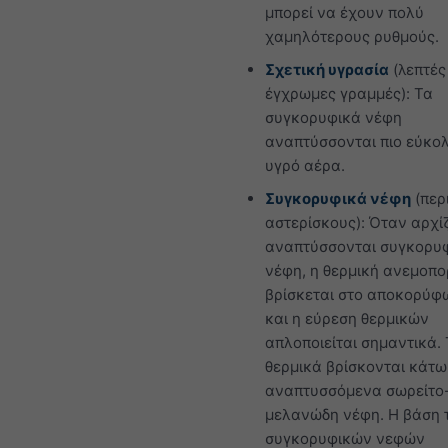
μπορεί να έχουν πολύ
χαμηλότερους ρυθμούς.
Σχετική υγρασία
(λεπτές
έγχρωμες γραμμές): Τα
συγκορυφικά νέφη
αναπτύσσονται πιο εύκο
υγρό αέρα.
Συγκορυφικά νέφη
(περ
αστερίσκους): Όταν αρχί
αναπτύσσονται συγκορυ
νέφη, η θερμική ανεμοπο
βρίσκεται στο αποκορύφ
και η εύρεση θερμικών
απλοποιείται σημαντικά.
θερμικά βρίσκονται κάτω
αναπτυσσόμενα σωρείτο
μελανώδη νέφη. Η βάση 
συγκορυφικών νεφών