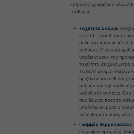
κλίμακες χρωμάτων είναι επ
σταθερές.
Ταχύτητα ανέμου
(έγχρ
φόντο): Το μοβ και το σκ
μπλε αντιπροσωπεύουν ή
ανέμους. Οι λευκοί αριθμ
υποδεικνύουν την πραγμ
ταχύτητα σε χιλιόμετρα 
Τα βέλη ανέμου δείχνουν
οριζόντια κατεύθυνση το
ανέμου και όχι ανοδικές 
καθοδικές κινήσεις. Ένα 
που δείχνει προς τα κάτω
υποδηλώνει βόρειο άνεμ
κατευθύνεται προς νότο.
Γραμμές θερμοκρασίας
έγχρωμες γραμμές): Μικρ