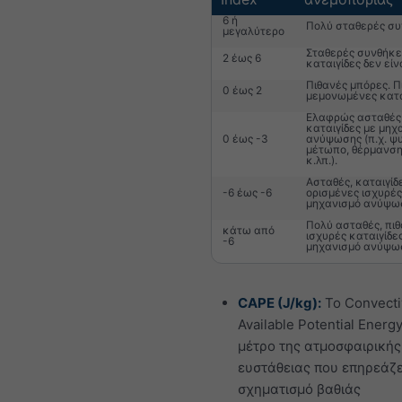
6 ή
Πολύ σταθερές συ
μεγαλύτερο
Σταθερές συνθήκες
2 έως 6
καταιγίδες δεν είν
Πιθανές μπόρες. Π
0 έως 2
μεμονωμένες κατα
Ελαφρώς ασταθές.
καταιγίδες με μηχ
0 έως -3
ανύψωσης (π.χ. ψ
μέτωπο, θέρμανση
κ.λπ.).
Ασταθές, καταιγίδ
-6 έως -6
ορισμένες ισχυρές
μηχανισμό ανύψω
Πολύ ασταθές, πι
κάτω από
ισχυρές καταιγίδε
-6
μηχανισμό ανύψω
CAPE (J/kg):
Το Convecti
Available Potential Energy
μέτρο της ατμοσφαιρικής
ευστάθειας που επηρεάζε
σχηματισμό βαθιάς