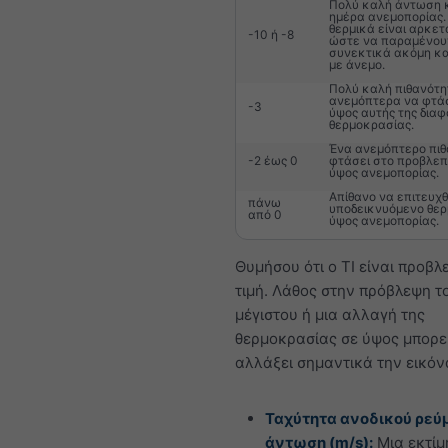
Πολύ καλή άντωση 
ημέρα ανεμοπορίας.
θερμικά είναι αρκετ
-10 ή -8
ώστε να παραμένου
συνεκτικά ακόμη κα
με άνεμο.
Πολύ καλή πιθανότη
ανεμόπτερα να φτά
-3
ύψος αυτής της δια
θερμοκρασίας.
Ένα ανεμόπτερο πιθ
-2 έως 0
φτάσει στο προβλε
ύψος ανεμοπορίας.
Απίθανο να επιτευχθ
πάνω
υποδεικνυόμενο θερ
από 0
ύψος ανεμοπορίας.
Θυμήσου ότι ο TI είναι προβ
τιμή. Λάθος στην πρόβλεψη τ
μέγιστου ή μια αλλαγή της
θερμοκρασίας σε ύψος μπορε
αλλάξει σημαντικά την εικόν
Ταχύτητα ανοδικού ρεύμ
άντωση (m/s):
Μια εκτίμ