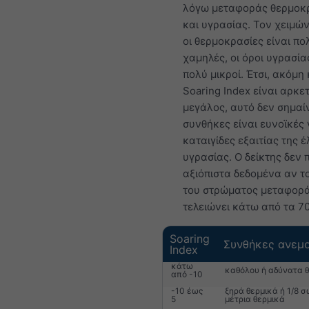
λόγω μεταφοράς θερμοκ
και υγρασίας. Τον χειμώ
οι θερμοκρασίες είναι πο
χαμηλές, οι όροι υγρασία
πολύ μικροί. Έτσι, ακόμη 
Soaring Index είναι αρκε
μεγάλος, αυτό δεν σημαίνε
συνθήκες είναι ευνοϊκές 
καταιγίδες εξαιτίας της 
υγρασίας. Ο δείκτης δεν 
αξιόπιστα δεδομένα αν τ
του στρώματος μεταφορ
τελειώνει κάτω από τα 7
Soaring
Συνθήκες ανεμ
Index
κάτω
καθόλου ή αδύνατα 
από -10
-10 έως
ξηρά θερμικά ή 1/8 σ
5
μέτρια θερμικά