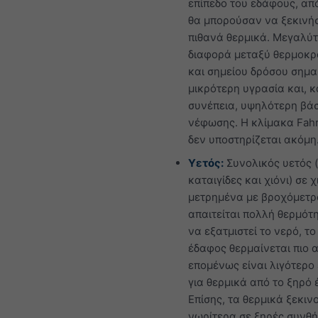
επίπεδο του εδάφους, απ
θα μπορούσαν να ξεκινή
πιθανά θερμικά. Μεγαλύ
διαφορά μεταξύ θερμοκρ
και σημείου δρόσου σημα
μικρότερη υγρασία και, 
συνέπεια, υψηλότερη βά
νέφωσης. Η κλίμακα Fahr
δεν υποστηρίζεται ακόμη
Υετός:
Συνολικός υετός 
καταιγίδες και χιόνι) σε 
μετρημένα με βροχόμετρο
απαιτείται πολλή θερμότη
να εξατμιστεί το νερό, το
έδαφος θερμαίνεται πιο 
επομένως είναι λιγότερο
για θερμικά από το ξηρό 
Επίσης, τα θερμικά ξεκιν
νωρίτερα σε ξηρές συνθή