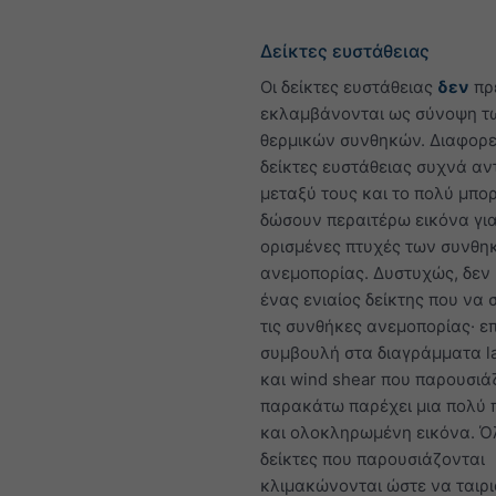
Δείκτες ευστάθειας
Οι δείκτες ευστάθειας
δεν
πρ
εκλαμβάνονται ως σύνοψη τ
θερμικών συνθηκών. Διαφορε
δείκτες ευστάθειας συχνά α
μεταξύ τους και το πολύ μπο
δώσουν περαιτέρω εικόνα γι
ορισμένες πτυχές των συνθη
ανεμοπορίας. Δυστυχώς, δεν
ένας ενιαίος δείκτης που να 
τις συνθήκες ανεμοπορίας· ε
συμβουλή στα διαγράμματα la
και wind shear που παρουσιά
παρακάτω παρέχει μια πολύ π
και ολοκληρωμένη εικόνα. Όλ
δείκτες που παρουσιάζονται
κλιμακώνονται ώστε να ταιρ