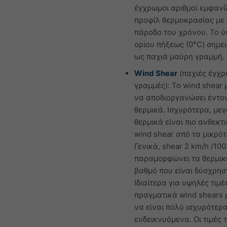
έγχρωμοι αριθμοί εμφανί
προφίλ θερμοκρασίας με
πάροδο του χρόνου. Το ύ
ορίου πήξεως (0°C) σημε
ως παχιά μαύρη γραμμή.
Wind Shear
(παχιές έγχ
γραμμές): Το wind shear 
να αποδιοργανώσει έντο
θερμικά. Ισχυρότερα, με
θερμικά είναι πιο ανθεκτ
wind shear από τα μικρότ
Γενικά, shear 2 km/h /10
παραμορφώνει τα θερμικ
βαθμό που είναι δύσχρησ
Ιδιαίτερα για υψηλές τιμέ
πραγματικά wind shears 
να είναι πολύ ισχυρότερ
ενδεικνυόμενα. Οι τιμές 