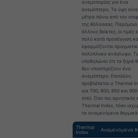
ανεμοπορίας για ένα
ανεμόπτερο. Τα ύψη είνα
μέτρα πάνω από την επι
της θάλασσας. Παρόμοια 
άλλους δείκτες, οι τιμές ε
πολύ κατά προσέγγιση κα
εφαρμόζονται πραγματικ
πολύπλοκο ανάγλυφο. Τι
υποδηλώνει ότι τα ξηρά 
δεν υποστηρίζουν ένα
ανεμόπτερο. Επιπλέον,
προβλέπεται ο Thermal In
για 700, 800, 850 και 900
(mb). Όσο πιο αρνητικός ε
Thermal Index, τόσο ισχ
τα αναμενόμενα θερμικά
Thermal
Αναμενόμενα θ
Index