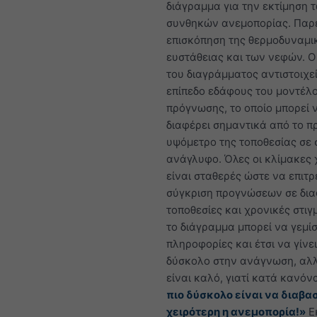
διάγραμμα για την εκτίμηση 
συνθηκών ανεμοπορίας. Παρ
επισκόπηση της θερμοδυναμι
ευστάθειας και των νεφών. 
του διαγράμματος αντιστοιχεί
επίπεδο εδάφους του μοντέλ
πρόγνωσης, το οποίο μπορεί 
διαφέρει σημαντικά από το π
υψόμετρο της τοποθεσίας σε 
ανάγλυφο. Όλες οι κλίμακες
είναι σταθερές ώστε να επιτ
σύγκριση προγνώσεων σε δια
τοποθεσίες και χρονικές στιγ
το διάγραμμα μπορεί να γεμίσ
πληροφορίες και έτσι να γίνε
δύσκολο στην ανάγνωση, αλ
είναι καλό, γιατί κατά κανόν
πιο δύσκολο είναι να διαβασ
χειρότερη η ανεμοπορία!»
Ε