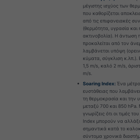
μέγιστης ισχύος των θερ
που καθορίζεται αποκλει
από τις επιφανειακές συ
(θερμότητα, υγρασία και
ακτινοβολία). Η άντωση 
προκαλείται από τον άνε
λαμβάνεται υπόψη (ορει
κύματα, σύγκλιση κ.λπ.).
1,5 m/s, καλό 2 m/s, άρισ
m/s.
Soaring Index:
Ένα μέτρ
ευστάθειας που λαμβάνε
τη θερμοκρασία και την 
μεταξύ 700 και 850 hPa.
γνωρίζεις ότι οι τιμές του
Index μπορούν να αλλάξ
σημαντικά κατά το καλοκ
σύντομα χρονικά διαστή