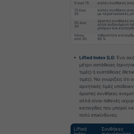
5 έως 15
καλές συνθήκες ανε
15 έως
καλές συνθήκες ανε
20
με περιστασιακές μ
άριστες συνθήκες αν
20 έως
αλλά αυξανόμενη πι
30
μπόρων και καταιγί
πάνω
πιθανότητα καταιγίδ
από 30
60 %
Lifted Index (LI):
Ένα ακ
μέτρο αστάθειας (αρνητι
τιμές) ή ευστάθειας (θετι
τιμές). Να γνωρίζεις ότι 
αρνητικές τιμές υποδεικ
άριστες συνθήκες ανεμοπ
αλλά είναι πιθανές ισχυρ
καταιγίδες που μπορεί να
πολύ επικίνδυνες.
Lifted
Συνθήκες
Index
ανεμοπορίας