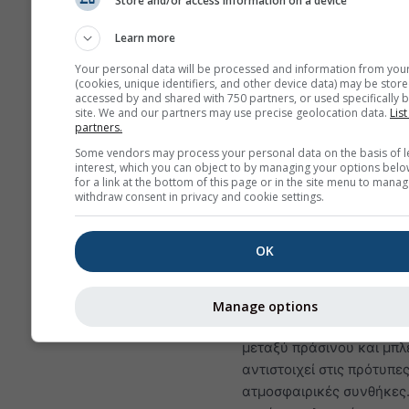
Store and/or access information on a device
Τέτοιες συνθήκες δεν θα εμφ
ποτέ στα περισσότερα μέρη, 
Learn more
μπορείς να βρεις παρόμοια π
Your personal data will be processed and information from you
χαμηλότερα ύψη σε καλές ημ
(cookies, unique identifiers, and other device data) may be store
σχεδόν παντού.
accessed by and shared with 750 partners, or used specifically b
site. We and our partners may use precise geolocation data.
List
partners.
Ρυθμός πτώσης θερμοκ
Some vendors may process your personal data on the basis of l
interest, which you can object to by managing your options belo
μετράται σε kelvin ανά 1
for a link at the bottom of this page or in the site menu to manag
διαφορά ύψους. Η ακριβή
withdraw consent in privacy and cookie settings.
εμφανίζεται με λευκές ετ
πάνω στις ισογραμμές. Οι
OK
αναστροφές (πολύ σταθε
συνθήκες) έχουν θετικές 
απεικονίζονται με χρώμ
Manage options
κίτρινο έως κόκκινο. Το 
μεταξύ πράσινου και μπλ
αντιστοιχεί στις πρότυπε
ατμοσφαιρικές συνθήκες.