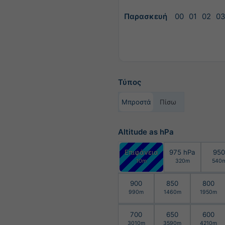
Παρασκευή
00
01
02
0
Τύπος
Μπροστά
Πίσω
Altitude as hPa
Επιφάνεια
975 hPa
950
10m
320m
540
900
850
800
990m
1460m
1950m
700
650
600
3010m
3590m
4210m