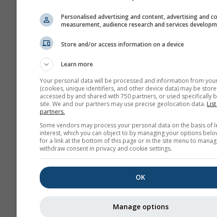
Εμφάνιση βοήθειας
GPX
Personalised advertising and content, advertising and c
measurement, audience research and services develop
Store and/or access information on a device
Περισσότερα μετεωρολογι
δεδομένα
Learn more
Your personal data will be processed and information from you
(cookies, unique identifiers, and other device data) may be store
accessed by and shared with 750 partners, or used specifically b
site. We and our partners may use precise geolocation data.
List
partners.
Χάρτες καιρού
Some vendors may process your personal data on the basis of l
interest, which you can object to by managing your options belo
for a link at the bottom of this page or in the site menu to manag
withdraw consent in privacy and cookie settings.
Θε
OK
Stueve &
Sounding
Manage options