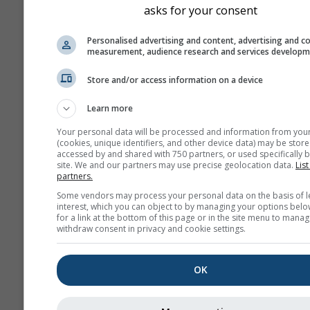
asks for your consent
Μεγέθυνση για προ
Εμφάνιση βοήθειας
Personalised advertising and content, advertising and c
GPX
measurement, audience research and services develop
Store and/or access information on a device
Περισσότερα μετεωρολογι
Learn more
δεδομένα
Your personal data will be processed and information from you
(cookies, unique identifiers, and other device data) may be store
accessed by and shared with 750 partners, or used specifically b
site. We and our partners may use precise geolocation data.
List
partners.
Some vendors may process your personal data on the basis of l
Χάρτες καιρού
interest, which you can object to by managing your options belo
for a link at the bottom of this page or in the site menu to manag
withdraw consent in privacy and cookie settings.
Θε
OK
Stueve &