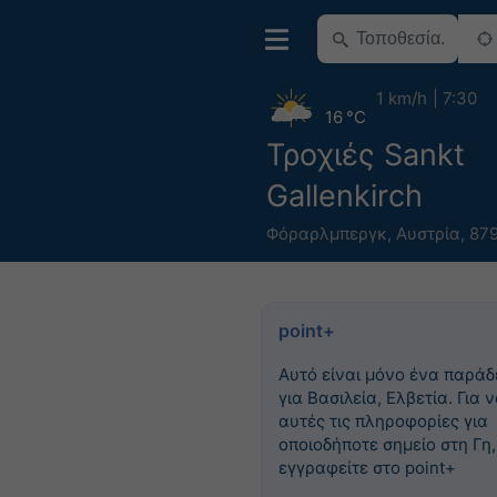
1 km/h
7:30
16 °C
Τροχιές Sankt
Gallenkirch
Φόραρλμπεργκ
,
Αυστρία
,
879
point+
Αυτό είναι μόνο ένα παράδ
για Βασιλεία, Ελβετία. Για ν
αυτές τις πληροφορίες για
οποιοδήποτε σημείο στη Γη,
εγγραφείτε στο point+