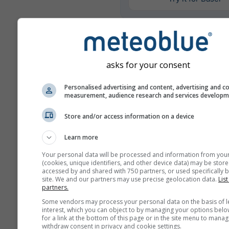
Περισσότερα μετεωρολογι
δεδομένα
asks for your consent
Personalised advertising and content, advertising and c
Σύ
measurement, audience research and services develop
Mult
Store and/or access information on a device
Σύγκριση ετών
Learn more
Your personal data will be processed and information from you
Σύγ
(cookies, unique identifiers, and other device data) may be store
κλί
accessed by and shared with 750 partners, or used specifically b
site. We and our partners may use precise geolocation data.
List
partners.
Αρχείο καιρού
Some vendors may process your personal data on the basis of l
interest, which you can object to by managing your options belo
for a link at the bottom of this page or in the site menu to manag
withdraw consent in privacy and cookie settings.