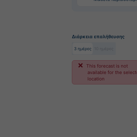
Διάρκεια επαλήθευσης
3 ημέρες
10 ημέρες
This forecast is not
available for the selec
location