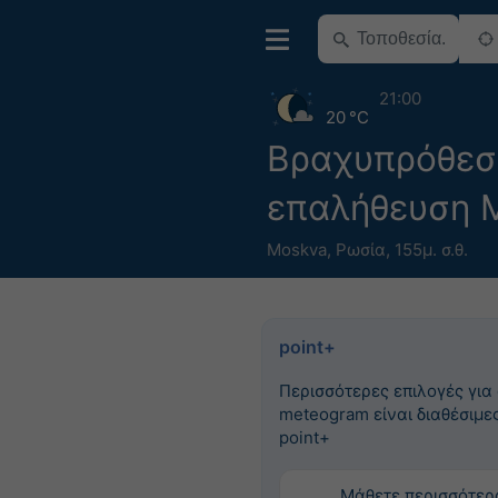
21:00
20 °C
Βραχυπρόθεσ
επαλήθευση 
Moskva
,
Ρωσία
,
155μ. σ.θ.
point+
Περισσότερες επιλογές για
meteogram είναι διαθέσιμες
point+
Μάθετε περισσότερ